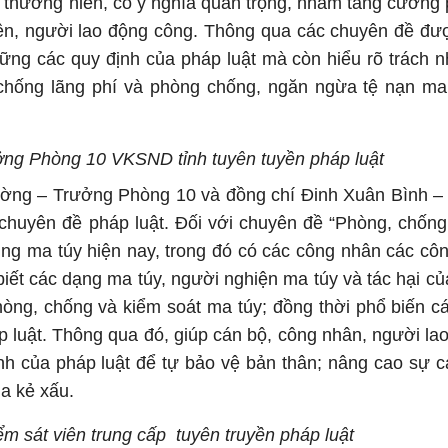
thường niên, có ý nghĩa quan trọng, nhằm tăng cường 
iên, người lao động công. Thông qua các chuyên đề đư
ững các quy định của pháp luật mà còn hiểu rõ trách 
g chống lãng phí và phòng chống, ngăn ngừa tệ nạn m
ng Phòng 10 VKSND tỉnh tuyên tuyền pháp luật
ường – Trưởng Phòng 10 và đồng chí Đinh Xuân Bình –
i chuyên đề pháp luật. Đối với chuyên đề “Phòng, chống
ụng ma túy hiện nay, trong đó có các công nhân các côn
biết các dạng ma túy, người nghiện ma túy và tác hại củ
hòng, chống và kiểm soát ma túy; đồng thời phổ biến cá
p luật. Thông qua đó, giúp cán bộ, công nhân, người la
ịnh của pháp luật để tự bảo vệ bản thân; nâng cao sự c
a kẻ xấu.
m sát viên trung cấp tuyên truyền pháp luật