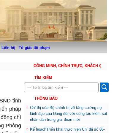
Liên hệ
Tố giác tội phạm
CÔNG MINH, CHÍNH TRỰC, KHÁCH QUAN, THẬN TRỌNG
TÌM KIẾM
THÔNG BÁO
KSND tỉnh
Chỉ thị của Bộ chính trị về tăng cường sự
biến pháp
lãnh đạo của Đảng đối với công tác kiểm sát
 đồng chí
nhân dân trong giai đoạn mới
ng Phòng
Kế hoạchTriển khai thực hiện Chỉ thị số 06-