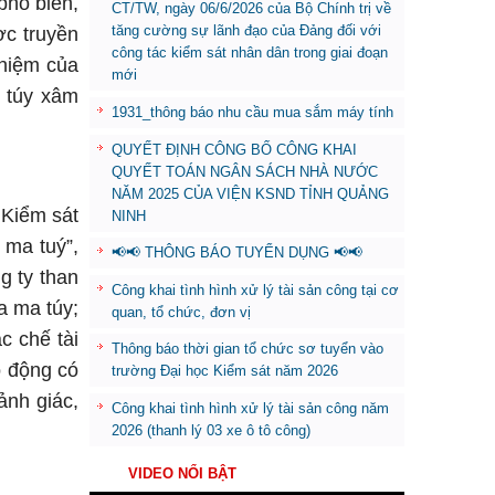
phổ biến,
CT/TW, ngày 06/6/2026 của Bộ Chính trị về
tăng cường sự lãnh đạo của Đảng đối với
ợc truyền
công tác kiểm sát nhân dân trong giai đoạn
nhiệm của
mới
a túy xâm
1931_thông báo nhu cầu mua sắm máy tính
QUYẾT ĐỊNH CÔNG BỐ CÔNG KHAI
QUYẾT TOÁN NGÂN SÁCH NHÀ NƯỚC
NĂM 2025 CỦA VIỆN KSND TỈNH QUẢNG
 Kiểm sát
NINH
 ma tuý”,
📢📢 THÔNG BÁO TUYỂN DỤNG 📢📢
g ty than
Công khai tình hình xử lý tài sản công tại cơ
a ma túy;
quan, tổ chức, đơn vị
c chế tài
Thông báo thời gian tổ chức sơ tuyển vào
o động có
trường Đại học Kiểm sát năm 2026
ảnh giác,
Công khai tình hình xử lý tài sản công năm
2026 (thanh lý 03 xe ô tô công)
VIDEO NỔI BẬT