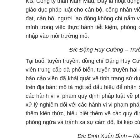
KB, Công ty than Nam Mẫu. Đây là hoạt động 
giáo dục pháp luật cho cán bộ, công nhân v
đạt, cán bộ, người lao động không chỉ nắm v
mình trong việc thực hành tiết kiệm, phòn
nhập vào môi trường mỏ.
Đ/c Đặng Huy Cường – Trưở
Tại buổi tuyên truyền, đồng chí Đặng Huy C
viên trung cấp đã phổ biến, tuyên truyền ha
báo cáo viên đã khái quát về tình trạng sử d
trên địa bàn; mô tả một số dấu hiệu để nhận 
các hành vi vi phạm quy định pháp luật về p
xử lý nghiêm đối với các hành vi vi phạm phá
thêm kiến thức, hiểu biết thêm về các quy đ
phòng ngừa và tránh xa sự cám dỗ, lôi kéo củ
Đ/c Đinh Xuân Bình – Kiể