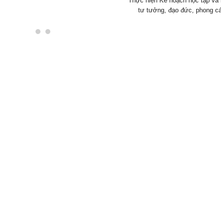
Thực hiện Kế hoạch học tập và 
tư tưởng, đạo đức, phong cá