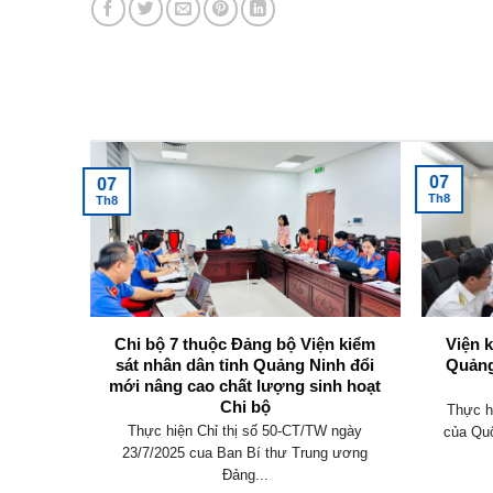
Tin tức mới nhất
07
07
Th8
Th8
không
Chi bộ 7 thuộc Đảng bộ Viện kiểm
Viện 
y định
sát nhân dân tỉnh Quảng Ninh đổi
Quảng
mới nâng cao chất lượng sinh hoạt
Chi bộ
an hành
Thực h
Thực hiện Chỉ thị số 50-CT/TW ngày
 điều
của Quố
23/7/2025 cua Ban Bí thư Trung ương
Đảng...