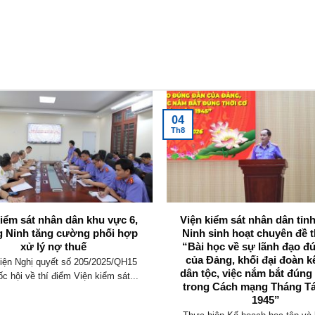
04
Th8
kiểm sát nhân dân khu vực 6,
Viện kiểm sát nhân dân tỉ
 Ninh tăng cường phối hợp
Ninh sinh hoạt chuyên đề t
xử lý nợ thuế
“Bài học về sự lãnh đạo đ
của Đảng, khối đại đoàn k
iện Nghị quyết số 205/2025/QH15
dân tộc, việc nắm bắt đúng
c hội về thí điểm Viện kiểm sát...
trong Cách mạng Tháng T
1945”