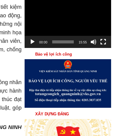
Trình
tiết kiệm
chơi
lao động,
Video
những nội
 minh họa
hân viên,
00:00
15:55
ệm, chống
Bảo vệ lợi ích công
công nhân
thực hành
 thúc đạt
luật, góp
XÂY DỰNG ĐẢNG
NG NINH