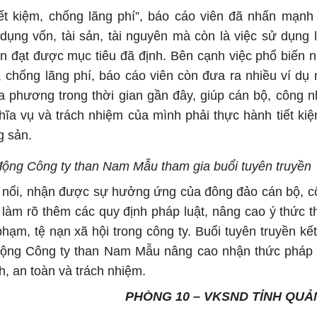
ết kiệm, chống lãng phí”, báo cáo viên đã nhấn mạnh 
 dụng vốn, tài sản, tài nguyên mà còn là việc sử dụng 
n đạt được mục tiêu đã định. Bên cạnh việc phổ biến 
, chống lãng phí, báo cáo viên còn đưa ra nhiều ví dụ
địa phương trong thời gian gần đây, giúp cán bộ, công n
ĩa vụ và trách nhiệm của mình phải thực hành tiết ki
g sản.
 động Công ty than Nam Mẫu tham gia buổi tuyên truyền
ôi nổi, nhận được sự hưởng ứng của đông đảo cán bộ, 
n làm rõ thêm các quy định pháp luật, nâng cao ý thức 
hạm, tệ nạn xã hội trong công ty. Buổi tuyên truyền kết
o động Công ty than Nam Mẫu nâng cao nhận thức pháp 
, an toàn và trách nhiệm.
PHÒNG 10 – VKSND TỈNH QUẢ