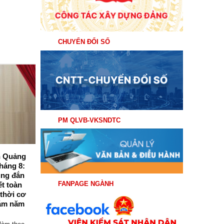
CHUYỂN ĐỔI SỐ
04
Th8
PM QLVB-VKSNDTC
nh Quảng
Viện kiểm sát nhân dân tỉnh Quảng
háng 8:
Ninh tổ chức Hội nghị giao ban trực
úng đắn
tuyến triển khai nhiệm vụ trọng tâm
FANPAGE NGÀNH
ết toàn
tháng 8/2026
 thời cơ
Sáng ngày 03/8/2026, Viện kiểm sát nhân
ám năm
dân (VKSND) tỉnh Quảng Ninh tổ chức
Hội...