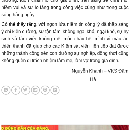
thương, luôn chăm lo cho gia đình, sẵn sàng sẻ chia mọi
niềm vui và sự lo lắng trong công việc cũng như trong cuộc
sống hàng ngày.
Có thể thấy rằng, với
ng
ọn lửa niềm tin c
ông lý đã th
ắp s
áng
ý chí kiên cư
ờng, sự tận t
âm, không ng
ại kh
ó, ng
ại khổ, sự hy
sinh v
à làm vi
ệc kh
ông m
ệt mỏi, ch
áy h
ết m
ình vì màu áo
thiên thanh đã giúp cho các Ki
ểm s
át viên liên ti
ếp đạt được
những th
ành công trên con đư
ờng sự nghiệp
, đồng thời cũng
không quên đi trách nhiệm làm mẹ, làm vợ trong gia đình
.
Nguyễn Khánh – VKS Đầm
Hà
Tin tức mới nhất