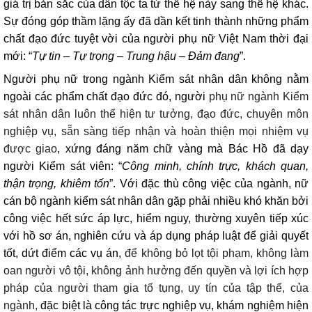
giá trị bản sắc của dân tộc ta từ thế hệ này sang thế hệ khác.
Sự đóng góp thầm lặng ấy đã dần kết tinh thành những phẩm
chất đạo đức tuyệt vời của người phụ nữ Việt Nam thời đại
mới: “
Tự tin – Tự trọng – Trung hậu – Đảm đang
”.
Người phụ nữ trong ngành Kiểm sát nhân dân không nằm
ngoài các phẩm chất đạo đức đó, người
p
hụ nữ ng
ành Ki
ểm
s
át nhân dân luôn th
ể hiện tư tưởng, đạo đức, chuy
ên môn
nghi
ệp vụ, sẵn s
àng ti
ếp nhận v
à hoàn thi
ện mọi nhiệm vụ
được giao
, xứng đáng năm chữ vàng mà Bác Hồ đã dạy
người Kiểm sát viên: “
Công minh, chính trực, khách quan,
thận trọng, khiêm tốn
”. Với đặc thù công việc của ngành, nữ
cán bộ ngành kiểm sát nhân dân gặp phải nhiều khó khăn bởi
công việc hết sức áp lực, hiểm nguy, thường xuyên tiếp xúc
với hồ sơ án, nghiên cứu và áp dụng pháp luật để giải quyết
tốt, dứt điểm các vụ án,
đ
ể kh
ông b
ỏ lọt tội phạm, kh
ông làm
oan ngư
ời v
ô t
ội, kh
ông
ảnh hưởng đến quyền v
à l
ợi
ích h
ợp
ph
áp c
ủa người tham gia tố tụng, uy t
ín c
ủa tập thể, của
ng
ành,
đ
ặc biệt l
à công tác tr
ực nghiệp vụ, kh
ám nghi
ệm hiện