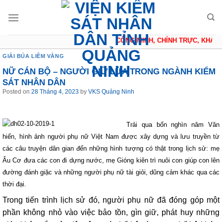
Skip
to
content
CÔNG MINH, CHÍNH TRỰC, KHÁCH 
GIẢI BÚA LIỀM VÀNG
NỮ CÁN BỘ – NGƯỜI GIỮ LỬA TRONG NGÀNH KIỂM
SÁT NHÂN DÂN
Posted on
28 Tháng 4, 2023
by
VKS Quảng Ninh
Trải qua bốn nghìn năm Văn
hiến, hình ảnh người phụ nữ Việt Nam được xây dựng và lưu truyền từ
các câu truyện dân gian đến những hình tượng có thật trong lịch sử: mẹ
Âu Cơ đưa các con đi dựng nước, mẹ Gióng kiên trì nuôi con giúp con lên
đường đánh giặc và những người phụ nữ tài giỏi, dũng cảm khác qua các
thời đại.
Trong tiến trình lịch sử đó, người phụ nữ đã đóng góp một
phần không nhỏ vào việc bảo tồn, gìn giữ, phát huy những