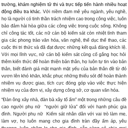
trường, kh
ám nghi
ệm tử thi
và trực tiếp tiến hành nhiều hoạt
động điều tra khác.
Với niềm đam m
ê yêu ngành, yêu ngh
ề,
họ l
à ngư
ời c
ó tinh th
ần tr
ách nhi
ệm cao trong c
ông vi
ệc, lu
ôn
b
ảo đảm h
ài hòa gi
ữa c
ác công vi
ệc trong cuộc sống.
Không
ch
ỉ c
ông tác t
ốt, c
ác n
ữ c
án b
ộ kiểm s
át còn nhi
ệt t
ình tham
gia các phong trào văn hóa, văn ngh
ệ, thể dục thể thao, c
ác
cu
ộc thi tri thức v
à đã đ
ạt được những kết quả đ
áng khích l
ệ.
Với mọi lĩnh vực, nữ cán bộ kiểm sát cũng cố gắng học hỏi
thêm kiến thức để hoàn thiện bản thân, họ luôn tự tin vào bản
thân, biết đánh giá mặt mạnh mặt yếu của bản thân đề từ đó
vươn lên khó khăn, khắc phục những thiếu sót để hoàn thành
nhiệm vụ được giao, tích cực đóng góp vào việc thực hiện
nhiệm vụ của đơn vị, xây dựng công sở, cơ quan văn hóa.
“Đàn ông xây nhà, đàn bà xây tổ ấm” một trong những câu đề
cao người phụ nữ “người giữ lửa” đối với hạnh phúc gia
đình. Người phụ nữ Kiểm sát nhân dân với vai trò làm mẹ,
làm vợ, họ luôn mang cho gia đình tràn đầy ấm áp, yêu