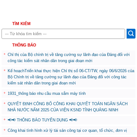
TÌM KIẾM
THÔNG BÁO
Chỉ thị của Bộ chính trị về tăng cường sự lãnh đạo của Đảng đối với
công tác kiểm sát nhân dân trong giai đoạn mới
Kế hoạchTriển khai thực hiện Chỉ thị số 06-CT/TW, ngày 06/6/2026 của
Bộ Chính trị về tăng cường sự lãnh đạo của Đảng đối với công tác
kiểm sát nhân dân trong giai đoạn mới
1931_thông báo nhu cầu mua sắm máy tính
QUYẾT ĐỊNH CÔNG BỐ CÔNG KHAI QUYẾT TOÁN NGÂN SÁCH
NHÀ NƯỚC NĂM 2025 CỦA VIỆN KSND TỈNH QUẢNG NINH
📢📢 THÔNG BÁO TUYỂN DỤNG 📢📢
Công khai tình hình xử lý tài sản công tại cơ quan, tổ chức, đơn vị