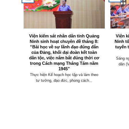
 Viện
Viện kiểm sát nhân dân tỉnh Quảng
Viện k
g Ninh
Ninh sinh hoạt chuyên đề tháng 8:
Ninh t
 tham
“Bài học về sự lãnh đạo đúng đắn
tuyến 
thảo Bộ
của Đảng, khối đại đoàn kết toàn
đổi)
dân tộc, việc nắm bắt đúng thời cơ
Sáng ng
trong Cách mạng Tháng Tám năm
uốc hội
dân (
1945”
 dân...
Thực hiện Kế hoạch học tập và làm theo
tư tưởng, đạo đức, phong cách...