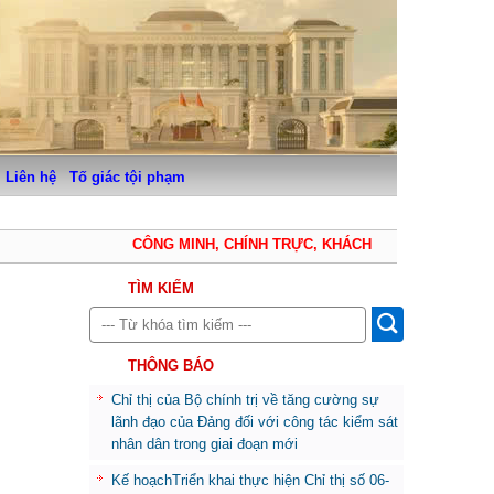
Liên hệ
Tố giác tội phạm
CÔNG MINH, CHÍNH TRỰC, KHÁCH QUAN, THẬN TRỌN
TÌM KIẾM
THÔNG BÁO
Chỉ thị của Bộ chính trị về tăng cường sự
lãnh đạo của Đảng đối với công tác kiểm sát
nhân dân trong giai đoạn mới
Kế hoạchTriển khai thực hiện Chỉ thị số 06-