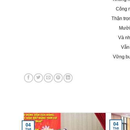
Công m
Thận trọ
Mười 
Và nh
Vẫn 
Vững bư
Tin tức mới nhất
04
04
Th8
Th8