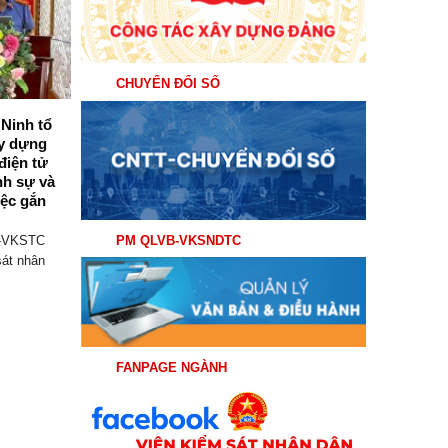
CHUYỂN ĐỔI SỐ
Ninh tổ
Viện kiểm sát nhân dân khu vực 6 –
ây dựng
Quảng Ninh tổ chức triển khai, tập
điện tử
huấn thí điểm Phần mềm Quản lý
nh sự và
công việc gắn với KPI
ệc gắn
Thực hiện Kế hoạch số 110/KH-VKSTC
ngày 28/5/2026 của Viện kiểm sát nhân
PM QLVB-VKSNDTC
H-VKSTC
dân tối...
sát nhân
FANPAGE NGÀNH