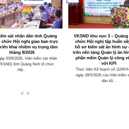
iểm sát nhân dân tỉnh Quảng
VKSND khu vực 3 – Quảng 
ổ chức Hội nghị giao ban trực
chức Hội nghị tập huấn x
triển khai nhiệm vụ trọng tâm
hồ sơ kiểm sát án hình sự 
tháng 8/2026
trên nền tảng Quản lý án hì
phần mềm Quản lý công vi
ày 03/8/2026, Viện kiểm sát nhân
với KPI
VKSND) tỉnh Quảng Ninh tổ chức
Thực hiện Kế hoạch số 110/K
Hội...
ngày 28/5/2026 của Viện kiểm 
dân tối...