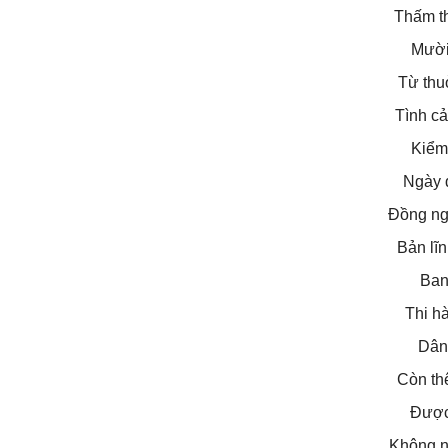
Thấm t
Mười
Từ thu
Tình c
Kiểm 
Ngày 
Đồng ng
Bản lĩ
Ban
Thi h
Dân
Còn th
Được
Không n