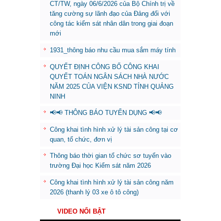
CT/TW, ngày 06/6/2026 của Bộ Chính trị về
tăng cường sự lãnh đạo của Đảng đối với
công tác kiểm sát nhân dân trong giai đoạn
mới
1931_thông báo nhu cầu mua sắm máy tính
QUYẾT ĐỊNH CÔNG BỐ CÔNG KHAI
QUYẾT TOÁN NGÂN SÁCH NHÀ NƯỚC
NĂM 2025 CỦA VIỆN KSND TỈNH QUẢNG
NINH
📢📢 THÔNG BÁO TUYỂN DỤNG 📢📢
Công khai tình hình xử lý tài sản công tại cơ
quan, tổ chức, đơn vị
Thông báo thời gian tổ chức sơ tuyển vào
trường Đại học Kiểm sát năm 2026
Công khai tình hình xử lý tài sản công năm
2026 (thanh lý 03 xe ô tô công)
VIDEO NỔI BẬT