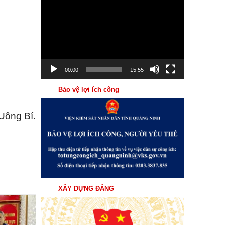
Trình
chơi
Video
00:00
15:55
Bảo vệ lợi ích công
Uông Bí.
XÂY DỰNG ĐẢNG
31
Th7