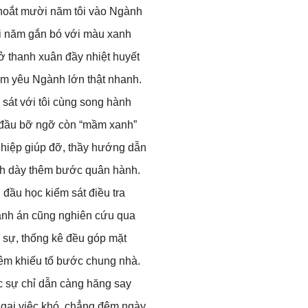
hoắt mười năm tôi vào Ngành
 năm gắn bó với màu xanh
ở thanh xuân đầy nhiệt huyết
ảm yêu Ngành lớn thật nhanh.
sát với tôi cùng song hành
đầu bỡ ngỡ còn “mầm xanh”
hiệp giúp đỡ, thầy hướng dẫn
nh dày thêm bước quân hành.
 đầu học kiểm sát điều tra
ành án cũng nghiên cứu qua
 sự, thống kê đều góp mặt
êm khiếu tố bước chung nhà.
 sự chỉ dẫn càng hăng say
gại việc khó, chẳng đêm ngày