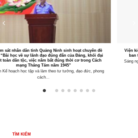
Viện kiểm sát nhân dân tỉnh Quảng Ninh tổ chức Hội nghị giao
ban trực tuyến triển khai nhiệm vụ trọng tâm tháng 8/2026
Sáng ngày 03/8/2026, Viện kiểm sát nhân dân (VKSND) tỉnh Quảng
Ninh tổ chức Hội...
TÌM KIẾM