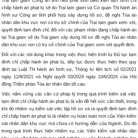
Trại tạm giam Công an tỉnh nếu phát sinh điều kiện tạm đình chỉ
chấp hành án phạt tù sẽ do Trại tạm giam và Cơ quan Thi hành án
hình sự Công an tỉnh phối hợp xây dựng hồ sơ, đề nghị Tòa án
nhân dân khu vực nơi có trụ sở chính của Trại tạm giam xem xét,
quyết định tạm đình chỉ; đối với các phạm nhân đang chấp hành án
tại Trại giam sẽ do Trại giam xây dựng hồ sơ đề nghị Tòa án nhân
dân khu vực nơi có trụ sở chính của Trại giam xem xét quyết định.
Đối với các nội dung khác trong việc thực hiện trình tự thủ tục tạm
đình chỉ chấp hành án phạt tù, tiếp tục được thực hiện theo quy
định tại Luật Thi hành án hình sự, Thông tư liên tịch số 02/2021
ngày 12/8/2021 và Nghị quyết 03/2024 ngày 10/6/2024 của Hội
đồng Thẩm phán Tòa án nhân dân tối cao.
Việc nắm vững các căn cứ pháp lý trong quá trình kiểm sát việc
tạm đình chỉ chấp hành án phạt tù là vấn đề hết sức cần thiết, trong
khi đó nhiệm vụ kiểm sát việc lập hồ sơ và ra quyết định tạm đình
chỉ chấp hành án phạt tù là nhiệm vụ hoàn toàn mới của Viện kiểm
sát nhân dân khu vực mà chưa có hướng dẫn của Ngành. Do đó
trong quá trình thực hiện nhiệm vụ, các Viện kiểm sát nhân dân