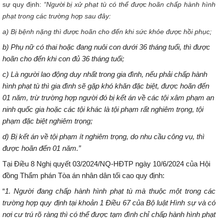
sự quy định:
“
Người bị xử phạt tù có thể được hoãn chấp hành hình
phạt trong các trường hợp sau đây:
a) Bị bệnh nặng thì được hoãn cho đến khi sức khỏe được hồi phục;
b) Phụ nữ có thai hoặc đang nuôi con dưới 36 tháng tuổi, thì được
hoãn cho đến khi con đủ 36 tháng tuổi;
c) Là người lao động duy nhất trong gia đình, nếu phải chấp hành
hình phạt tù thì gia đình sẽ gặp khó khăn đặc biệt, được hoãn đến
01 năm, trừ trường hợp người đó bị kết án về các tội xâm phạm an
ninh quốc gia hoặc các tội khác là tội phạm rất nghiêm trọng, tội
phạm đặc biệt nghiêm trọng;
d) Bị kết án về tội phạm ít nghiêm trọng, do nhu cầu công vụ, thì
được hoãn đến 01 năm.”
Tại Điều 8 Nghị quyết 03/2024/NQ-HĐTP ngày 10/6/2024 của Hội
đồng Thẩm phán Tòa án nhân dân tối cao quy định:
“
1. Người đang chấp hành hình phạt tù mà thuộc một trong các
trường hợp quy định tại khoản 1 Điều 67 của Bộ luật Hình sự và có
nơi cư trú rõ ràng thì có thể được tạm đình chỉ chấp hành hình phạt