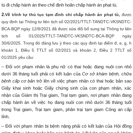
tù đi chấp hành án theo chế định hoãn chấp hành án phạt tù.
2.
Về trình tự thủ tục tạm đình chỉ chấp hành án phạt tù,
được
quy định tại Thông tư liên tịch số 02/2021/TTLT-TANDTC-VKSNDTC-
BCA-BQP ngày 12/8/2021 đã được sửa đổi bổ sung tại Thông tư liên
tịch số 01/2025/TTLT-TANDTC-VKSNDTC-BCA-BQP ngày
30/6/2025. Trong đó đáng lưu ý theo các quy định tại điểm đ, e, g, h
khoản 1, Điều 5 TTLT số 02/2021 và khoản 2, Điều 2 TTLT số
01/2025 yêu cầu:
– Đối với phạm nhân là phụ nữ có thai hoặc đang nuôi con nhỏ
dưới 36 tháng tuổi phải có kết luận của
Cơ sở khám bệnh, chữa
bệnh cấp cơ bản
trở lên về việc phạm nhân có thai hoặc bản sao
Giấy khai sinh hoặc Giấy chứng sinh của con phạm nhân, xác
nhận của Giám thị Trại giam, Trại tạm giam, nơi phạm nhân đang
chấp hành án về việc họ đang nuôi con nhỏ dưới 36 tháng tuổi
trong Trại giam, Trại tạm giam, phân trại tạm giam Công an cấp
tỉnh.
– Đối với phạm nhân bị bệnh nặng phải có kết luận của Hội đồng