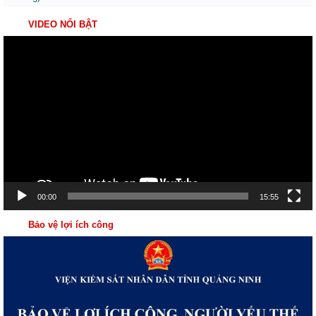
VIDEO NỔI BẬT
Trình
chơi
Video
00:00
15:55
Bảo vệ lợi ích công