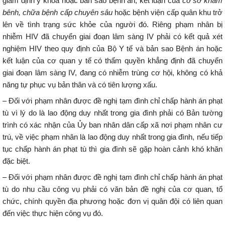
giám định y khoa hoặc bản sao bệnh án, kết luận của
cơ sở khám
bênh, chữa bệnh cấp chuyên sâu
hoặc bệnh viện cấp quân khu trở
lên về tình trạng sức khỏe của người đó. Riêng phạm nhân bị
nhiễm HIV đã chuyển giai đoạn lâm sàng IV phải có kết quả xét
nghiệm HIV theo quy định của Bộ Y tế và bản sao Bệnh án hoặc
kết luận của cơ quan y tế có thẩm quyền khẳng định đã chuyển
giai đoạn lâm sàng IV, đang có nhiễm trùng cơ hội, không có khả
năng tự phục vụ bản thân và có tiên lượng xấu.
– Đối với phạm nhân được đề nghị tạm đình chỉ chấp hành án phạt
tù vì lý do là lao động duy nhất trong gia đình phải có Bản tường
trình có xác nhận của Ủy ban nhân dân cấp xã nơi phạm nhân cư
trú, về việc phạm nhân là lao động duy nhất trong gia đình, nếu tiếp
tục chấp hành án phạt tù thì gia đình sẽ gặp hoàn cảnh khó khăn
đặc biệt.
– Đối với phạm nhân được đề nghị tạm đình chỉ chấp hành án phạt
tù do nhu cầu công vụ phải có văn bản đề nghị của cơ quan, tổ
chức, chính quyền địa phương hoặc đơn vị quân đội có liên quan
đến việc thực hiện công vụ đó.