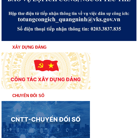
XÂY DỰNG ĐẢNG
CHUYỂN ĐỔI SỐ