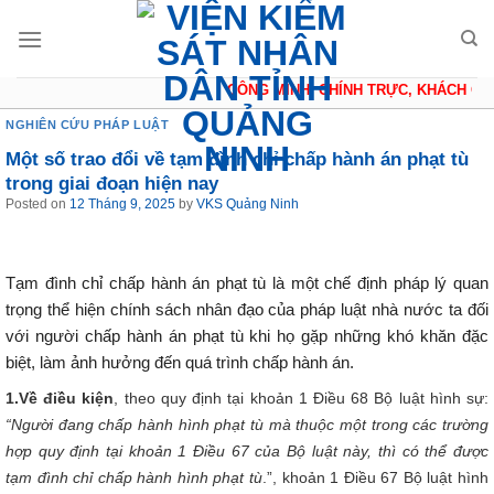
Skip
to
content
CÔNG MINH, CHÍNH TRỰC, KHÁCH QUAN
NGHIÊN CỨU PHÁP LUẬT
Một số trao đổi về tạm đình chỉ chấp hành án phạt tù
trong giai đoạn hiện nay
Posted on
12 Tháng 9, 2025
by
VKS Quảng Ninh
Tạm đình chỉ chấp hành án phạt tù là một chế định pháp lý quan
trọng thể hiện chính sách nhân đạo của pháp luật nhà nước ta đối
với người chấp hành án phạt tù khi họ gặp những khó khăn đặc
biệt, làm ảnh hưởng đến quá trình chấp hành án.
1.Về điều kiện
, theo quy định tại khoản 1 Điều 68 Bộ luật hình sự:
“Người đang chấp hành hình phạt tù mà thuộc một trong các trường
hợp quy định tại khoản 1 Điều 67 của Bộ luật này, thì có thể được
tạm đình chỉ chấp hành hình phạt tù
.”, khoản 1 Điều 67 Bộ luật hình