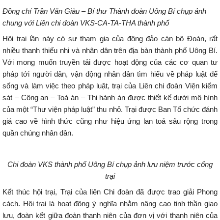
Đồng chí Trần Văn Giàu – Bí thư Thành đoàn Uông Bí chụp ảnh
chung với Liên chi đoàn VKS-CA-TA-THA thành phố
Hội trại lần này có sự tham gia của đông đảo cán bộ Đoàn, rất
nhiều thanh thiếu nhi và nhân dân trên địa bàn thành phố Uông Bí.
Với mong muốn truyền tải được hoạt động của các cơ quan tư
pháp tới người dân, vận động nhân dân tìm hiểu về pháp luật để
sống và làm việc theo pháp luật, trại của Liên chi đoàn Viện kiểm
sát – Công an – Toà án – Thi hành án được thiết kế dưới mô hình
của một “Thư viện pháp luật” thu nhỏ. Trại được Ban Tổ chức đánh
giá cao về hình thức cũng như hiệu ứng lan toả sâu rộng trong
quần chúng nhân dân.
Chi đoàn VKS thành phố Uông Bí chụp ảnh lưu niệm trước cổng
trại
Kết thúc hội trại, Trại của liên Chi đoàn đã được trao giải Phong
cách. Hội trại là hoạt động ý nghĩa nhằm nâng cao tinh thần giao
lưu, đoàn kết giữa đoàn thanh niên của đơn vị với thanh niên của