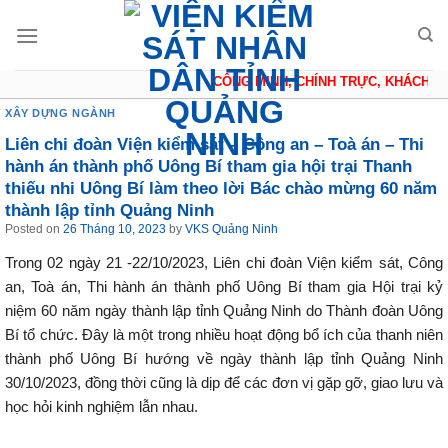
Skip
to
content
CÔNG MINH, CHÍNH TRỰC, KHÁCH QU
XÂY DỰNG NGÀNH
Liên chi đoàn Viện kiểm sát – Công an – Toà án – Thi
hành án thành phố Uông Bí tham gia hội trại Thanh
thiếu nhi Uông Bí làm theo lời Bác chào mừng 60 năm
thành lập tỉnh Quảng Ninh
Posted on
26 Tháng 10, 2023
by
VKS Quảng Ninh
Trong 02 ngày 21 -22/10/2023, Liên chi đoàn Viện kiểm sát, Công
an, Toà án, Thi hành án thành phố Uông Bí tham gia Hội trại kỷ
niệm 60 năm ngày thành lập tỉnh Quảng Ninh do Thành đoàn Uông
Bí tổ chức. Đây là một trong nhiều hoạt động bổ ích của thanh niên
thành phố Uông Bí hướng về ngày thành lập tỉnh Quảng Ninh
30/10/2023, đồng thời cũng là dịp để các đơn vị gặp gỡ, giao lưu và
học hỏi kinh nghiệm lẫn nhau.