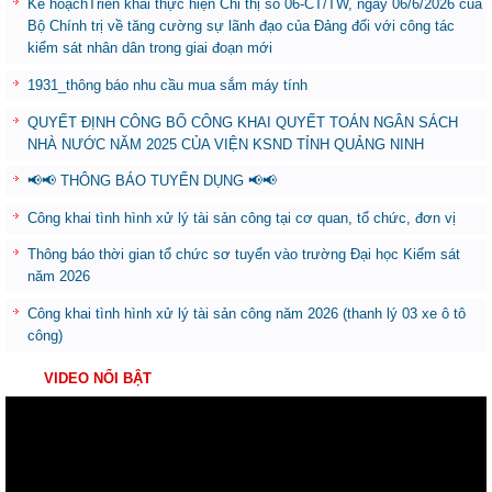
Kế hoạchTriển khai thực hiện Chỉ thị số 06-CT/TW, ngày 06/6/2026 của
Bộ Chính trị về tăng cường sự lãnh đạo của Đảng đối với công tác
kiểm sát nhân dân trong giai đoạn mới
1931_thông báo nhu cầu mua sắm máy tính
QUYẾT ĐỊNH CÔNG BỐ CÔNG KHAI QUYẾT TOÁN NGÂN SÁCH
NHÀ NƯỚC NĂM 2025 CỦA VIỆN KSND TỈNH QUẢNG NINH
📢📢 THÔNG BÁO TUYỂN DỤNG 📢📢
Công khai tình hình xử lý tài sản công tại cơ quan, tổ chức, đơn vị
Thông báo thời gian tổ chức sơ tuyển vào trường Đại học Kiểm sát
năm 2026
Công khai tình hình xử lý tài sản công năm 2026 (thanh lý 03 xe ô tô
công)
VIDEO NỔI BẬT
Trình
chơi
Video