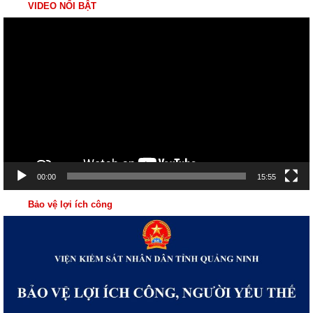
VIDEO NỔI BẬT
Trình
chơi
Video
00:00
15:55
Bảo vệ lợi ích công