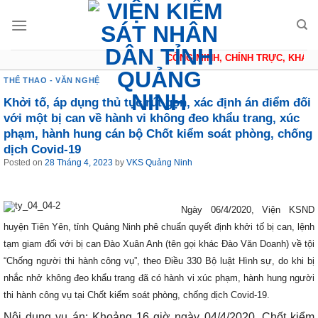
Skip
to
content
CÔNG MINH, CHÍNH TRỰC, KHÁCH 
THỂ THAO - VĂN NGHỆ
Khởi tố, áp dụng thủ tục rút gọn, xác định án điểm đối
với một bị can về hành vi không đeo khẩu trang, xúc
phạm, hành hung cán bộ Chốt kiểm soát phòng, chống
dịch Covid-19
Posted on
28 Tháng 4, 2023
by
VKS Quảng Ninh
Ngày 06/4/2020, Viện KSND
huyện Tiên Yên, tỉnh Quảng Ninh phê chuẩn quyết định khởi tố bị can, lệnh
tạm giam đối với bị can Đào Xuân Anh (tên gọi khác Đào Văn Doanh) về tội
“Chống người thi hành công vụ”, theo Điều 330 Bộ luật Hình sự, do khi bị
nhắc nhở không đeo khẩu trang đã có hành vi xúc phạm, hành hung người
thi hành công vụ tại Chốt kiểm soát phòng, chống dịch Covid-19.
Nội dung vụ án: Khoảng 16 giờ ngày 04/4/2020, Chốt kiểm