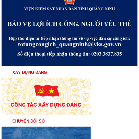
XÂY DỰNG ĐẢNG
CHUYỂN ĐỔI SỐ