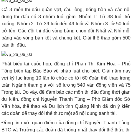
Cả 3 môn thi đấu quần vợt, cầu lông, bóng bàn và các nội
dung thi đấu có 3 nhóm tuổi gồm: Nhóm 1: Từ 38 tuổi trở
xuống; Nhóm 2: Từ 39 tuổi đến 49 tuổi và Nhóm 3: từ 50 tuổi
trở lên. Các đội thi đấu vòng bảng chọn đội Nhất và Nhì mỗi
bảng vào vòng bán kết và chung kết. Giải thể thao gồm 500
trận thi đấu.
Phát biểu tại cuộc họp, đồng chí Phan Thị Kim Hoa – Phó
Tổng biên tập Báo Bảo vệ pháp luật cho biết, Giải năm nay
với kỷ lục trong 10 lần tổ chức có tới 60 đoàn thể thao trong
toàn Ngành tham gia với số lượng 540 vận động viên và 75
Trọng tài. Do vậy, để đảm bảo các môn thi đấu đúng thời gian
dự kiến, đồng chí Nguyễn Thanh Tùng – Phó Giám đốc Sở
Văn hóa, thể thao và Du lịch tỉnh Quảng Ninh đã xin ý kiến
các đoàn để thay đổi thể thức một số nội dung tranh tài.
Đồng tình với quan điểm của đồng chí Nguyễn Thanh Tùng,
BTC và Trưởng các đoàn đã thống nhất thay đổi thể thức thi