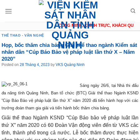
Skip
to
content
CÔNG MINH, CHÍNH TRỰC, KHÁCH QUAN, 
THỂ THAO - VĂN NGHỆ
Họp, bốc thăm chia bảng Giải thể thao ngành Kiểm sát
nhân dân “Cúp Báo Bảo vệ pháp luật lần thứ X – Năm
2020”
Posted on
28 Tháng 4, 2023
by
VKS Quảng Ninh
Sáng ngày 26/6, tại Nhà thi đấu
đa năng tỉnh Quảng Ninh, Ban tổ chức (BTC) Giải thể thao Ngành KSND
“Cúp Báo Bảo vệ pháp luật lần thứ X” năm 2020 đã tiến hành họp với các
trưởng đoàn tham gia giải và tiến hành bốc thăm chia bảng.
Giải thể thao Ngành KSND “Cúp Báo bảo vệ pháp luật lần
thứ X” năm 2020 có 60 Đoàn Vận động viên đến từ VKS các
tỉnh, thành phố trong cả nước. Lễ bốc thăm được thực hiện