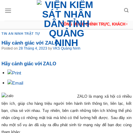
Skip
to
content
CÔNG MINH, CHÍNH TRỰC, KHÁCH QUAN
TIN AN NINH TRẬT TỰ
Hãy cảnh giác với ZALO
Posted on
28 Tháng 4, 2023
by
VKS Quảng Ninh
Hãy cảnh giác với ZALO
ZALO là mạng xã hội có nhiều
tiện ích, giúp cho hàng triệu người trên hành tinh thông tin, liên lạc, kết
bạn, chia sẻ với nhau. Tuy nhiên, bên cạnh những tiện ích không thể phủ
nhận cũng có những mặt trái mà khó có thể lường hết được. Sau đây xin
nêu một số vụ án đã xảy ra đều phát sinh từ mạng này để bạn đọc cùng
tham khảo: