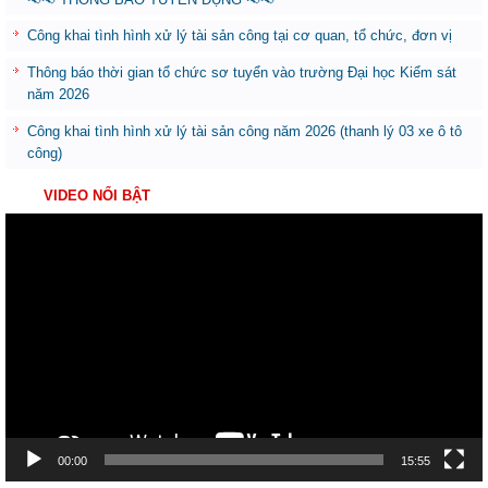
Công khai tình hình xử lý tài sản công tại cơ quan, tổ chức, đơn vị
Thông báo thời gian tổ chức sơ tuyển vào trường Đại học Kiểm sát
năm 2026
Công khai tình hình xử lý tài sản công năm 2026 (thanh lý 03 xe ô tô
công)
VIDEO NỔI BẬT
Trình
chơi
Video
00:00
15:55