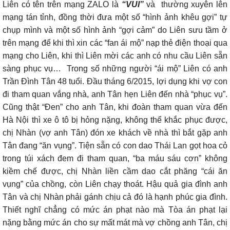
Liên có tên trên mạng ZALO là
“VUI”
và
thường xuyên lên
mạng tán tỉnh, đồng thời đưa một số “hình ảnh khêu gợi” tự
chụp mình và một số hình ảnh “gợi cảm” do Liên sưu tầm ở
trên mạng để khi thì xin các “fan ái mộ” nạp thẻ điện thoại qua
mạng cho Liên, khi thì Liên mời các anh có nhu cầu Liên sẵn
sàng phục vụ… Trong số những người “ái mộ” Liên có anh
Trần Đình Tân 48 tuổi. Đầu tháng 6/2015, lợi dụng khi vợ con
đi tham quan vắng nhà, anh Tân hẹn Liên đến nhà “phục vụ”.
Cũng thật “Đen” cho anh Tân, khi đoàn tham quan vừa đến
Hà Nội thì xe ô tô bị hỏng nặng, không thể khắc phục được,
chị Nhàn (vợ anh Tân) đón xe khách về nhà thì bắt gặp anh
Tân đang “ăn vụng”. Tiện sẵn có con dao Thái Lan gọt hoa cỏ
trong túi xách đem đi tham quan, “ba máu sáu cơn” không
kiềm chế được, chị Nhàn liền cầm dao cắt phăng “cái ăn
vụng” của chồng, còn Liên chạy thoát. Hậu quả gia đình anh
Tân và chị Nhàn phải gánh chịu cả đó là hạnh phúc gia đình.
Thiết nghĩ chẳng có mức án phạt nào mà Tòa án phạt lại
nặng bằng mức án cho sự mất mát mà vợ chồng anh Tân, chị