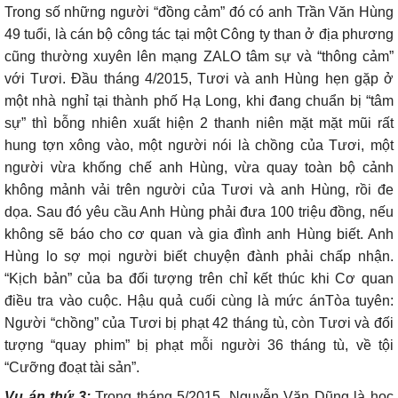
Trong số những người “đồng cảm” đó có anh Trần Văn Hùng
49 tuổi, là cán bộ công tác tại một Công ty than ở địa phương
cũng thường xuyên lên mạng ZALO tâm sự và “thông cảm”
với Tươi. Đầu tháng 4/2015, Tươi và anh Hùng hẹn gặp ở
một nhà nghỉ tại thành phố Hạ Long, khi đang chuẩn bị “tâm
sự” thì bỗng nhiên xuất hiện 2 thanh niên mặt mặt mũi rất
hung tợn xông vào, một người nói là chồng của Tươi, một
người vừa khống chế anh Hùng, vừa quay toàn bộ cảnh
không mảnh vải trên người của Tươi và anh Hùng, rồi đe
dọa. Sau đó yêu cầu Anh Hùng phải đưa 100 triệu đồng, nếu
không sẽ báo cho cơ quan và gia đình anh Hùng biết. Anh
Hùng lo sợ mọi người biết chuyện đành phải chấp nhận.
“Kịch bản” của ba đối tượng trên chỉ kết thúc khi Cơ quan
điều tra vào cuộc. Hậu quả cuối cùng là mức ánTòa tuyên:
Người “chồng” của Tươi bị phạt 42 tháng tù, còn Tươi và đối
tượng “quay phim” bị phạt mỗi người 36 tháng tù, về tội
“Cưỡng đoạt tài sản”.
Vụ án thứ 3:
Trong tháng 5/2015, Nguyễn Văn Dũng là học