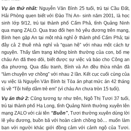
Vụ án thứ nhất:
Nguyễn Văn Bình 25 tuổi, trú tại Cầu Đất,
Hải Phòng quen biết với Đào Thị An- sinh năm 2001, là học
sinh lớp 9/12, trú tại thành phố Cẩm Phả, tỉnh Quảng Ninh
qua mạng ZALO. Qua trao đổi hẹn hò yêu đương trên mạng,
Bình hẹn gặp An tại một nhà nghỉ ở thành phố Cẩm Phả; tại
đây cả 2 thuê nhà nghỉ và “quan hệ” với nhau một cách tự
nguyện. Thấy tâm trạng không bình thường của con, bố mẹ
cháu An đã theo dõi, biết được sự việc và báo cho Công an
địa phương. Qua đấu tranh, Bình và An đều thừa nhận đã
“làm chuyện vợ chồng” với nhau 2 lần. Kết cục cuối cùng của
vụ việc là Nguyễn Văn Bình bị Tòa án phạt mức án 42 tháng
tù về “Tội hiếp dâm trẻ em” (vì cháu An chưa tròn 15 tuổi).
Vụ án thứ 2:
Cũng tương tự như trên, Ngô Thị Tươi 37 tuổi,
trú tại thành phố Hạ Long, tỉnh Quảng Ninh thường xuyên lên
mạng ZALO với cái tên
“Buồn”
, Tươi thường xuyên dùng lời
lẽ yêu đương, buồn bã với hoàn cảnh chồng bỏ… muốn làm
bạn với người khác giới đồng cảm với cảnh ngộ của Tươi.