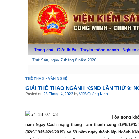
Skip
to
content
Trang chủ
Giới thiệu
Truyền thống ngành
Nghiên 
Thứ Sáu, ngày 7 tháng 8 năm 2026
THỂ THAO - VĂN NGHỆ
GIẢI THỂ THAO NGÀNH KSND LẦN THỨ 9: N
Posted on
28 Tháng 4, 2023
by
VKS Quảng Ninh
Hòa trong khô
năm Ngày Cách mạng tháng Tám thành công (19/8/1945-
(02/9/1945-02/9/2019), và 59 năm ngày thành lập Ngành Kiể