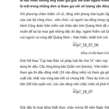
ta hân hoan hưởng ứng tham gia giải thể thao ngành Kiểm
là một trong những đơn vị tham gia với số lượng vận động 
Với phương châm nhằm cổ vũ, động viên phong trào luyện tậ
của cán bộ công chức, viên chức và người lao động trong n
hành Công đoàn Viện kiểm sát nhân dân tỉnh Quảng Ninh đã ch
muốn để lại tại mùa giải những dấu ấn đẹp, ngành Kiểm sát 
con người và vùng đất Quảng Ninh – thân thiện, nhiệt tình với
Đồng chí Bùi Mạnh Cườ
Giải thể thao “Cúp báo Bảo vệ pháp luật lần thứ IX” năm nay
dung thi đấu: Cầu lông,bóng bàn,Quần vợt (tennis). Viện kiể
tham gia thi đấu đông nhất (19 vận động viên) và tham gia gi
xuất sắc nhất vào vòng bán kết và chung kết. Theo dự tính củ
trên 100 trận quần vợt, các vận động viên chắc chắn sẽ phải t
Giải đấu là hoạt động thiết thực chào mừng 59 năm Ngày thà