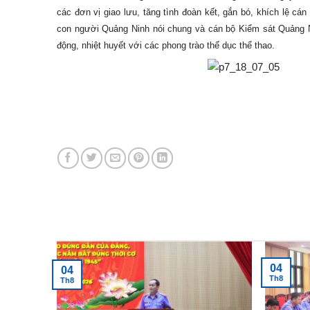
các đơn vị giao lưu, tăng tình đoàn kết, gắn bó, khích lệ cá
con người Quảng Ninh nói chung và cán bộ Kiểm sát Quảng N
động, nhiệt huyết với các phong trào thể dục thể thao.
Tin tức mới nhất
04
04
Th8
Th8