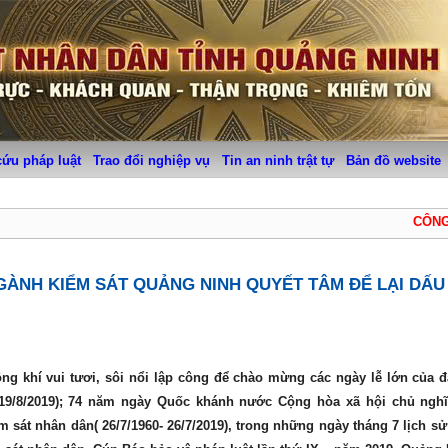
cứu pháp luật
Trao đổi nghiệp vụ
Tin an ninh trật tự
Bản đồ website
CÔNG MI
GÀNH KIỂM SÁT QUẢNG NINH QUYẾT TÂM ĐỂ LẠI DẤU
ng khí vui tươi, sôi nổi lập công để chào mừng các ngày lễ lớn của đ
19/8/2019); 74 năm ngày Quốc khánh nước Cộng hòa xã hội chủ ngh
m sát nhân dân( 26/7/1960- 26/7/2019), trong những ngày tháng 7 lịch s