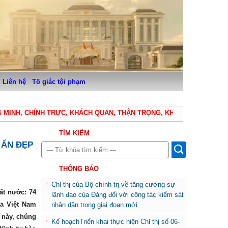
Liên hệ
Tố giác tội phạm
NH, CHÍNH TRỰC, KHÁCH QUAN, THẬN TRỌNG, KHIÊM TỐN
TÌM KIẾM
 ẤN ĐẸP
THÔNG BÁO
Chỉ thị của Bộ chính trị về tăng cường sự
ất nước: 74
lãnh đạo của Đảng đối với công tác kiểm sát
ĩa Việt Nam
nhân dân trong giai đoạn mới
ử này, chúng
Kế hoạchTriển khai thực hiện Chỉ thị số 06-