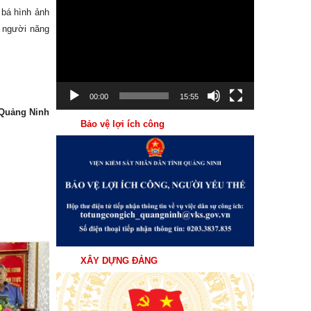
Trình
 bá hình ảnh
chơi
n người năng
Video
00:00
15:55
 Quảng Ninh
Bảo vệ lợi ích công
XÂY DỰNG ĐẢNG
31
Th7