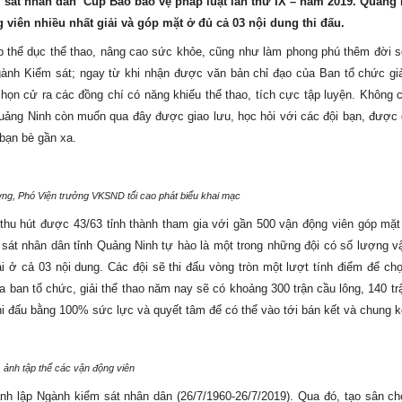
 sát nhân dân
Cúp Báo bảo vệ pháp luật lần thứ IX – năm 2019. Quảng 
viên nhiều nhất giải và góp mặt ở đủ cả 03 nội dung thi đấu.
p thể dục thể thao, nâng cao sức khỏe, cũng như làm phong phú thêm đời 
gành Kiểm sát; ngay từ khi nhận được văn bản chỉ đạo của Ban tổ chức gi
ọn cử ra các đồng chí có năng khiếu thể thao, tích cực tập luyện. Không 
Quảng Ninh còn muốn qua đây được giao lưu, học hỏi với các đội bạn, được
 bạn bè gần xa.
ng, Phó Viện trưởng VKSND tối cao phát biểu khai mạc
 thu hút được 43/63 tỉnh thành tham gia với gần 500 vận động viên góp mặt
m sát nhân dân tỉnh Quảng Ninh tự hào là một trong những đội có số lượng v
ải ở cả 03 nội dung. Các đội sẽ thi đấu vòng tròn một lượt tính điểm để chọ
a ban tổ chức, giải thể thao năm nay sẽ có khoảng 300 trận cầu lông, 140 tr
hi đấu bằng 100% sức lực và quyết tâm để có thể vào tới bán kết và chung k
ảnh tập thể các vận động viên
nh lập Ngành kiểm sát nhân dân (26/7/1960-26/7/2019). Qua đó, tạo sân ch