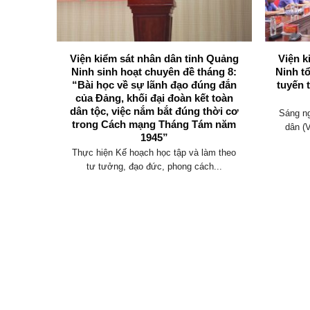
 Viện
Viện kiểm sát nhân dân tỉnh Quảng
Viện k
g Ninh
Ninh sinh hoạt chuyên đề tháng 8:
Ninh t
 tham
“Bài học về sự lãnh đạo đúng đắn
tuyến 
thảo Bộ
của Đảng, khối đại đoàn kết toàn
đổi)
dân tộc, việc nắm bắt đúng thời cơ
Sáng ng
trong Cách mạng Tháng Tám năm
uốc hội
dân (
1945”
 dân...
Thực hiện Kế hoạch học tập và làm theo
tư tưởng, đạo đức, phong cách...