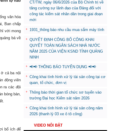
Ninh tự hào
CT/TW, ngày 06/6/2026 của Bộ Chính trị về
tăng cường sự lãnh đạo của Đảng đối với
công tác kiểm sát nhân dân trong giai đoạn
sống văn hóa
mới
ải, Ban chấp
1931_thông báo nhu cầu mua sắm máy tính
chỉ với mong
 quảng bá về
QUYẾT ĐỊNH CÔNG BỐ CÔNG KHAI
QUYẾT TOÁN NGÂN SÁCH NHÀ NƯỚC
NĂM 2025 CỦA VIỆN KSND TỈNH QUẢNG
NINH
📢📢 THÔNG BÁO TUYỂN DỤNG 📢📢
 ở cả ba nội
Công khai tình hình xử lý tài sản công tại cơ
ận động viên
quan, tổ chức, đơn vị
n ra các đội
Thông báo thời gian tổ chức sơ tuyển vào
ận bóng bàn,
trường Đại học Kiểm sát năm 2026
ết.
Công khai tình hình xử lý tài sản công năm
2026 (thanh lý 03 xe ô tô công)
VIDEO NỔI BẬT
ơi bổ ích để