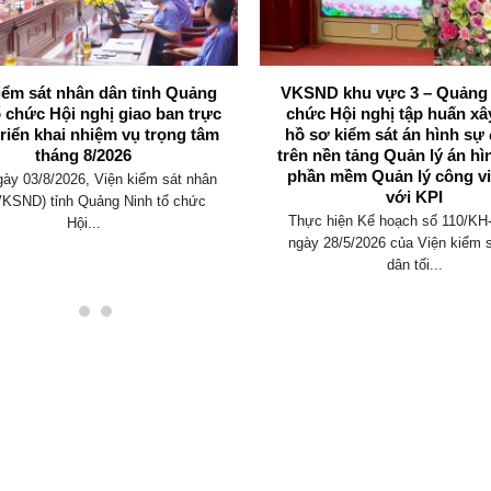
iểm sát nhân dân tỉnh Quảng
VKSND khu vực 3 – Quảng 
ổ chức Hội nghị giao ban trực
chức Hội nghị tập huấn x
triển khai nhiệm vụ trọng tâm
hồ sơ kiểm sát án hình sự 
tháng 8/2026
trên nền tảng Quản lý án hì
phần mềm Quản lý công vi
ày 03/8/2026, Viện kiểm sát nhân
với KPI
VKSND) tỉnh Quảng Ninh tổ chức
Thực hiện Kế hoạch số 110/K
Hội...
ngày 28/5/2026 của Viện kiểm 
dân tối...