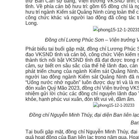
thư Ban Cán sự đảng, Viện trưởng VKSND tỉnh; 
tỉnh. Về phía cán bộ hưu trí: gồm 65 đồng chí là 
hưu trí ngành Kiểm sát Quảng Ninh cùng toàn thể 
công chức khác và người lao động đã công tác 
Long.
Đồng chí Lương Phúc Sơn – Viện trưởng
Phát biểu tại buổi gặp mặt, đồng chí Lương Phúc
đạo VKSND tỉnh và cán bộ, công chức Viện kiểm s
thành tích nổi bật VKSND tỉnh đã đạt được tron
cảm, sự biết ơn sâu sắc của thế hệ lãnh đạo, cá
phát triển chung của ngành Kiểm sát Quảng Ninh.
người lao đông ngành Kiểm sát Quảng Ninh đã n
“Uống nước nhớ nguồn” luôn được duy trì và là m
đón xuân Quý Mão 2023, đồng chí Viện trưởng VK
nhiệm gửi lời chúc các đồng chí nguyên lãnh đạo
khỏe, hạnh phúc vui xuân, đón tết vui vẻ, đầm ấm.
Đồng chí Nguyễn Minh Thúy, đại diện Ban liên lạc
Ban
Tại buổi gặp mặt, đồng chí Nguyễn Minh Thúy, đại 
quả hoạt động của Ban liên lạc trong năm qua. Hoạt