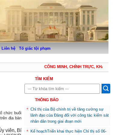
Liên hệ
Tố giác tội phạm
CÔNG MINH, CHÍNH TRỰC, KHÁCH QUAN, THẬN T
TÌM KIẾM
THÔNG BÁO
Chỉ thị của Bộ chính trị về tăng cường sự
ổ chức buổi
lãnh đạo của Đảng đối với công tác kiểm sát
trên địa bàn
nhân dân trong giai đoạn mới
y viên, Bí
Kế hoạchTriển khai thực hiện Chỉ thị số 06-