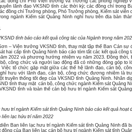
các đồng chí Phó Viện trưởng và Trưởng các phòng nghiệp
nguyên lãnh đạo VKSND tỉnh các thời kỳ; các đồng chí trong Ba
các đồng chí Trưởng phòng, Phó Trưởng phòng, Kiểm sát viên 
trong ngành Kiểm sát Quảng Ninh nghỉ hưu trên địa bàn thà
 VKSND tỉnh
báo cáo kết quả công tác của Ngành trong năm 20
 Sơn – Viện trưởng VKSND tỉnh, thay mặt tập thể Ban Cán sự 
át hai cấp tỉnh Quảng Ninh
báo cáo tóm tắt các kết quả công 
g năm 2022 và phương hướng nhiệm vụ năm 2023. Đồng thời,
n bộ, công chức và người lao động đã có những đóng góp to 
 Việc tổ chức gặp mặt giữa các thế hệ lãnh đạo, cán bộ, cô
ghỉ hưu với lãnh đạo, cán bộ, công chức đương nhiệm là
tr
ột truyền thống tốt đẹp của VKSND tỉnh Quảng Ninh. Nhân dị
SND tỉnh thay mặt cán bộ, công chức ngành Kiểm sát Quảng 
 VKSND tỉnh và toàn thể cán bộ hưu trí ngành Kiểm sát Quản
 hưu trí ngành Kiểm sát tỉnh Quảng Ninh báo cáo kết quả hoạt
 liên lạc hứu trí năm 2022
diện Ban liên lạc hưu trí ngành Kiểm sát tỉnh Quảng Ninh đã b
 động của Ban liên lạc cán bộ hưu trí ngành Kiểm sát tỉnh Quả