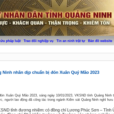
cứu pháp luật
Trao đổi nghiệp vụ
Tin an ninh trật tự
Bản đồ website
g Ninh nhân dịp chuẩn bị đón Xuân Quý Mão 2023
 đón Xuân Quý Mão 2023, sáng ngày 10/01/2023, VKSND tỉnh Quảng Ninh t
ức, người lao động đã công tác trong ngành Kiểm sát Quảng Ninh nghỉ hưu 
VKSND tỉnh đương nhiệm: có đồng chí Lương Phúc Sơn – Tỉnh Ủ