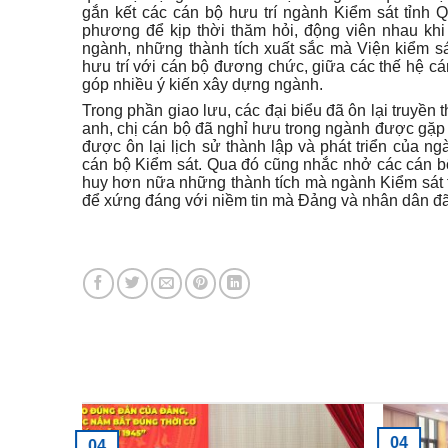
gắn kết các cán bộ hưu trí ngành Kiểm sát tỉnh Q
phương để kịp thời thăm hỏi, động viên nhau khi
ngành, những thành tích xuất sắc mà Viện kiểm sá
hưu trí với cán bộ đương chức, giữa các thế hệ cán
góp nhiều ý kiến xây dựng ngành.
Trong phần giao lưu, các đại biểu đã ôn lại truyền
anh, chị cán bộ đã nghỉ hưu trong ngành được gặp g
được ôn lại lịch sử thành lập và phát triển của n
cán bộ Kiểm sát. Qua đó cũng nhắc nhở các cán bộ,
huy hơn nữa những thành tích mà ngành Kiểm sát 
để xứng đáng với niềm tin mà Đảng và nhân dân đ
Tin tức mới nhất
04
04