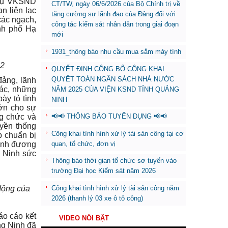
 vụ VKSND
CT/TW, ngày 06/6/2026 của Bộ Chính trị về
n liên lạc
tăng cường sự lãnh đạo của Đảng đối với
các ngạch,
công tác kiểm sát nhân dân trong giai đoạn
nh phố Hạ
mới
1931_thông báo nhu cầu mua sắm máy tính
22
QUYẾT ĐỊNH CÔNG BỐ CÔNG KHAI
QUYẾT TOÁN NGÂN SÁCH NHÀ NƯỚC
đảng, lãnh
tác, những
NĂM 2025 CỦA VIỆN KSND TỈNH QUẢNG
bày tỏ tình
NINH
lớn cho sự
ng chức và
📢📢 THÔNG BÁO TUYỂN DỤNG 📢📢
uyền thống
Công khai tình hình xử lý tài sản công tại cơ
p chuẩn bị
quan, tổ chức, đơn vị
Ninh đương
g Ninh sức
Thông báo thời gian tổ chức sơ tuyển vào
trường Đại học Kiểm sát năm 2026
 động của
Công khai tình hình xử lý tài sản công năm
2026 (thanh lý 03 xe ô tô công)
áo cáo kết
VIDEO NỔI BẬT
ng Ninh đã