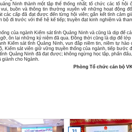
uảng Ninh thành một tập thể thống nhất; tổ chức các tổ hội 
 vui, buồn và thông tin thường xuyên về những hoạt động đ
t các cấp đã đạt được đến từng hội viên; gắn kết tình cảm g
 bộ đi trước với thế hệ kế tiếp; truyền đạt kinh nghiệm và tha
 thống của ngành Kiểm sát tỉnh Quảng Ninh và cũng là dịp để cá
ỡ, ôn lại những kỷ niệm đã qua. Đồng thời cũng là dịp để lớp 
gành Kiểm sát tỉnh Quảng Ninh, vun đắp niềm tin, niềm tự hào
 Kiểm sát viên giữ vững truyền thống của ngành, tiếp bước đi
tỉnh Quảng Ninh đã đạt được; không ngừng học tập, phấn đấu
ã giành cho Ngành.
Phòng Tổ chức cán bộ V
31