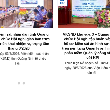
Th7
iểm sát nhân dân tỉnh Quảng
VKSND khu vực 3 – Quảng 
ổ chức Hội nghị giao ban trực
chức Hội nghị tập huấn x
triển khai nhiệm vụ trọng tâm
hồ sơ kiểm sát án hình sự 
tháng 8/2026
trên nền tảng Quản lý án hì
phần mềm Quản lý công vi
ày 03/8/2026, Viện kiểm sát nhân
với KPI
VKSND) tỉnh Quảng Ninh tổ chức
Thực hiện Kế hoạch số 110/K
Hội...
ngày 28/5/2026 của Viện kiểm 
dân tối...