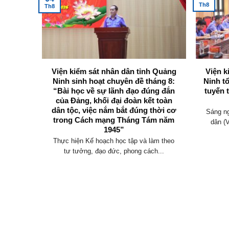
Th8
Th8
 Viện
Viện kiểm sát nhân dân tỉnh Quảng
Viện k
g Ninh
Ninh sinh hoạt chuyên đề tháng 8:
Ninh t
 tham
“Bài học về sự lãnh đạo đúng đắn
tuyến 
thảo Bộ
của Đảng, khối đại đoàn kết toàn
đổi)
dân tộc, việc nắm bắt đúng thời cơ
Sáng ng
trong Cách mạng Tháng Tám năm
uốc hội
dân (
1945”
 dân...
Thực hiện Kế hoạch học tập và làm theo
tư tưởng, đạo đức, phong cách...