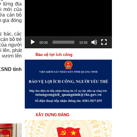
Trình
ở từng địa
ổi mới của
chơi
iữa cán bộ
Video
m gia đóng
c bác, các
cán bộ trẻ
00:00
15:55
 của người
 lên, phát
Bảo vệ lợi ích công
, vươn lên
KSND tỉnh
XÂY DỰNG ĐẢNG
31