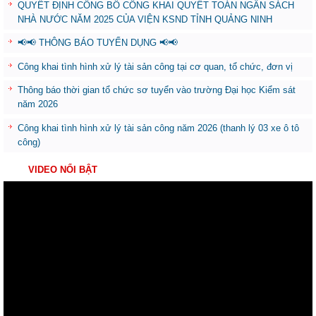
QUYẾT ĐỊNH CÔNG BỐ CÔNG KHAI QUYẾT TOÁN NGÂN SÁCH
NHÀ NƯỚC NĂM 2025 CỦA VIỆN KSND TỈNH QUẢNG NINH
📢📢 THÔNG BÁO TUYỂN DỤNG 📢📢
Công khai tình hình xử lý tài sản công tại cơ quan, tổ chức, đơn vị
Thông báo thời gian tổ chức sơ tuyển vào trường Đại học Kiểm sát
năm 2026
Công khai tình hình xử lý tài sản công năm 2026 (thanh lý 03 xe ô tô
công)
VIDEO NỔI BẬT
Trình
chơi
Video