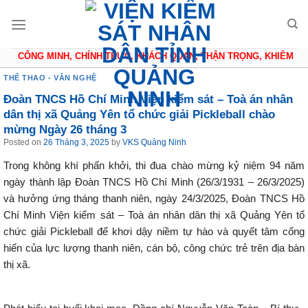
Skip
to
content
CÔNG MINH, CHÍNH TRỰC, KHÁCH QUAN, THẬN TRỌNG, KHIÊM TỐN
THỂ THAO - VĂN NGHỆ
Đoàn TNCS Hồ Chí Minh Viện kiểm sát – Toà án nhân
dân thị xã Quảng Yên tổ chức giải Pickleball chào
mừng Ngày 26 tháng 3
Posted on
26 Tháng 3, 2025
by
VKS Quảng Ninh
Trong không khí phấn khởi, thi đua chào mừng kỷ niệm 94 năm
ngày thành lập Đoàn TNCS Hồ Chí Minh (26/3/1931 – 26/3/2025)
và hưởng ứng tháng thanh niên, ngày 24/3/2025, Đoàn TNCS Hồ
Chí Minh Viện kiểm sát – Toà án nhân dân thị xã Quảng Yên tổ
chức giải Pickleball để khơi dậy niềm tự hào và quyết tâm cống
hiến của lực lượng thanh niên, cán bộ, công chức trẻ trên địa bàn
thị xã.