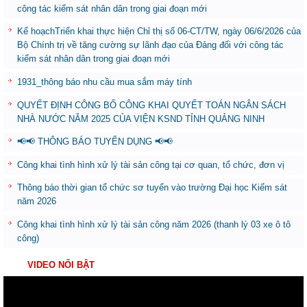
công tác kiểm sát nhân dân trong giai đoạn mới
Kế hoạchTriển khai thực hiện Chỉ thị số 06-CT/TW, ngày 06/6/2026 của
Bộ Chính trị về tăng cường sự lãnh đạo của Đảng đối với công tác
kiểm sát nhân dân trong giai đoạn mới
1931_thông báo nhu cầu mua sắm máy tính
QUYẾT ĐỊNH CÔNG BỐ CÔNG KHAI QUYẾT TOÁN NGÂN SÁCH
NHÀ NƯỚC NĂM 2025 CỦA VIỆN KSND TỈNH QUẢNG NINH
📢📢 THÔNG BÁO TUYỂN DỤNG 📢📢
Công khai tình hình xử lý tài sản công tại cơ quan, tổ chức, đơn vị
Thông báo thời gian tổ chức sơ tuyển vào trường Đại học Kiểm sát
năm 2026
Công khai tình hình xử lý tài sản công năm 2026 (thanh lý 03 xe ô tô
công)
VIDEO NỔI BẬT
Trình
chơi