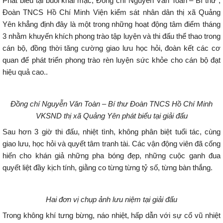
Phát biểu tại buổi khai mạc, Đồng chí Nguyễn Văn Toàn – Bí thư ,
Đoàn TNCS Hồ Chí Minh Viện kiểm sát nhân dân thị xã Quảng
Yên khẳng định đây là một trong những hoạt động tâm điểm tháng
3 nhằm khuyến khích phong trào tập luyện và thi đấu thể thao trong
cán bộ, đồng thời tăng cường giao lưu học hỏi, đoàn kết các cơ
quan để phát triển phong trào rèn luyện sức khỏe cho cán bộ đạt
hiệu quả cao..
Đồng chí Nguyễn Văn Toàn – Bí thư Đoàn TNCS Hồ Chí Minh
VKSND thị xã Quảng Yên phát biểu tại giải đấu
Sau hơn 3 giờ thi đấu, nhiệt tình, không phân biệt tuổi tác, cùng
giao lưu, học hỏi và quyết tâm tranh tài. Các vận động viên đã cống
hiến cho khán giả những pha bóng đẹp, những cuộc ganh đua
quyết liệt đầy kịch tính, giằng co từng từng tỷ số, từng bàn thắng.
Hai đơn vị chụp ảnh lưu niệm tại giải đấu
Trong không khí tưng bừng, náo nhiệt, hấp dẫn với sự cổ vũ nhiệt