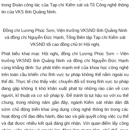
trong Đoàn công tác của Tạp chí Kiểm sát và Tổ Công nghệ thông
tin của VKS tỉnh Quảng Ninh.
Đồng chí Lương Phúc Sơn, Viện trưởng VKSND tỉnh Quảng Ninh
và đồng chí Nguyễn Đức Hạnh, Tổng Biên tập Tạp chí Kiểm sát
VKSND tối cao đồng chủ trì Hội nghị.
Phát biểu khai mạc Hội nghị, đồng chí Lương Phúc Sơn – Viện
trưởng VKSND tỉnh Quảng Ninh và đồng chí Nguyễn Đức Hạnh
cùng khẳng định: Sự phát triển mạnh mẽ của khoa học công nghệ
trên toàn cầu khiến cho lĩnh vực tư pháp không thể nằm ngoài xu
thế đó. Thực tế cho thấy việc chuyển đổi số trong lĩnh vực tư pháp
đang gặp không ít khó khăn xuất phát từ những rào cản về con
người, kĩ thuật và cơ sở pháp lý. Để tránh bị tụt hậu so với xu thế
chung, trong những năm gần đây, ngành Kiểm sát nhân dân đã
sớm chủ động triển khai ứng dụng công nghệ thông tin trong các
hoạt động chỉ đạo điều hành, đào tạo và giải quyết công việc cụ thể
và đạt được nhiều kết quả đáng ghi nhận. Với quan điểm lấy công