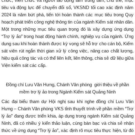
chức, viên chức và người lao động làm trung tâm, chủ thể, mục
tiêu và động lực để chuyển đổi số, VKSND tối cao xác định năm
2024 là năm bứt phá, tiến tới hoàn thành các mục tiêu trong Quy
hoạch phát triển công nghệ thông tin của ngành Kiểm sát nhân dân.
Một trong những mục tiêu quan trọng đó là xây dựng ứng dụng
“Trợ lý ảo” trong hoạt động hành chính, nghiệp vụ của ngành. Ứng
dụng sau khi hoàn thành được kỳ vọng sẽ hỗ trợ cho cán bộ, Kiểm
sát viên rút ngắn thời gian xử lý công việc, nâng cao chất lượng,
hiệu quả công tác và có thể liên kết, liên thông, chia sẻ dữ liệu giữa
Viện kiểm sát các cấp.
Đồng chí Lưu Văn Hưng, Chánh Văn phòng giới thiệu về phần
mềm trợ lý ảo trong Ngành Kiểm sát Quảng Ninh
Các đại biểu tham dự Hội nghị sau khi nghe đồng chí Lưu Văn
Hưng – Chánh Văn phòng VKS tỉnh thuyết trình về phần mềm “Trợ
lý ảo” đang được triển khia, áp dụng trong ngành Kiểm sát Quảng
Ninh, đã có nhiều ý kiến thảo luận, cùng bàn bạc và chia sẻ nhận
thức về ứng dụng “Trợ lý ảo”, xác định rõ mục tiêu thực hiện, từ đó