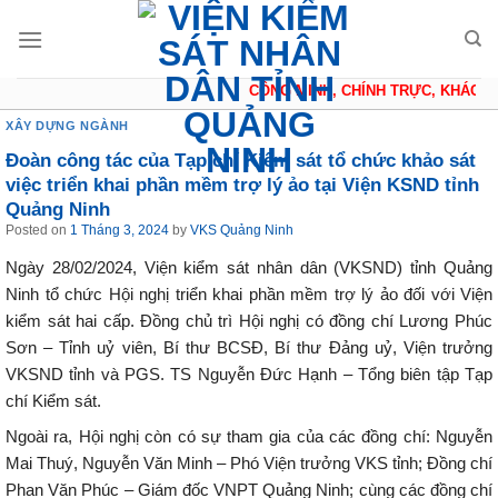
Skip
to
content
CÔNG MINH, CHÍNH TRỰC, KHÁCH Q
XÂY DỰNG NGÀNH
Đoàn công tác của Tạp chí Kiểm sát tổ chức khảo sát
việc triển khai phần mềm trợ lý ảo tại Viện KSND tỉnh
Quảng Ninh
Posted on
1 Tháng 3, 2024
by
VKS Quảng Ninh
Ngày 28/02/2024, Viện kiểm sát nhân dân (VKSND) tỉnh Quảng
Ninh tổ chức Hội nghị triển khai phần mềm trợ lý ảo đối với Viện
kiểm sát hai cấp. Đồng chủ trì Hội nghị có đồng chí Lương Phúc
Sơn – Tỉnh uỷ viên, Bí thư BCSĐ, Bí thư Đảng uỷ, Viện trưởng
VKSND tỉnh và PGS. TS Nguyễn Đức Hạnh – Tổng biên tập Tạp
chí Kiểm sát.
Ngoài ra, Hội nghị còn có sự tham gia của các đồng chí: Nguyễn
Mai Thuý, Nguyễn Văn Minh – Phó Viện trưởng VKS tỉnh; Đồng chí
Phan Văn Phúc – Giám đốc VNPT Quảng Ninh; cùng các đồng chí