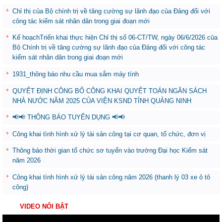
Chỉ thị của Bộ chính trị về tăng cường sự lãnh đạo của Đảng đối với
công tác kiểm sát nhân dân trong giai đoạn mới
Kế hoạchTriển khai thực hiện Chỉ thị số 06-CT/TW, ngày 06/6/2026 của
Bộ Chính trị về tăng cường sự lãnh đạo của Đảng đối với công tác
kiểm sát nhân dân trong giai đoạn mới
1931_thông báo nhu cầu mua sắm máy tính
QUYẾT ĐỊNH CÔNG BỐ CÔNG KHAI QUYẾT TOÁN NGÂN SÁCH
NHÀ NƯỚC NĂM 2025 CỦA VIỆN KSND TỈNH QUẢNG NINH
📢📢 THÔNG BÁO TUYỂN DỤNG 📢📢
Công khai tình hình xử lý tài sản công tại cơ quan, tổ chức, đơn vị
Thông báo thời gian tổ chức sơ tuyển vào trường Đại học Kiểm sát
năm 2026
Công khai tình hình xử lý tài sản công năm 2026 (thanh lý 03 xe ô tô
công)
VIDEO NỔI BẬT
Trình