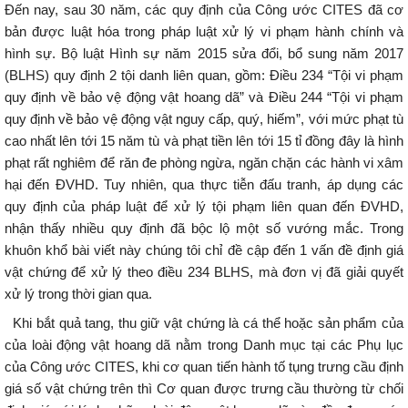
Đến nay, sau 30 năm, các quy định của Công ước CITES đã cơ
bản được luật hóa trong pháp luật xử lý vi phạm hành chính và
hình sự. Bộ luật Hình sự năm 2015 sửa đổi, bổ sung năm 2017
(BLHS) quy định 2 tội danh liên quan, gồm: Điều 234 “Tội vi phạm
quy định về bảo vệ động vật hoang dã” và Điều 244 “Tội vi phạm
quy định về bảo vệ động vật nguy cấp, quý, hiếm”, với mức phạt tù
cao nhất lên tới 15 năm tù và phạt tiền lên tới 15 tỉ đồng đây là hình
phạt rất nghiêm để răn đe phòng ngừa, ngăn chặn các hành vi xâm
hại đến ĐVHD. Tuy nhiên, qua thực tiễn đấu tranh, áp dụng các
quy định của pháp luật để xử lý tội phạm liên quan đến ĐVHD,
nhận thấy nhiều quy định đã bộc lộ một số vướng mắc. Trong
khuôn khổ bài viết này chúng tôi chỉ đề cập đến 1 vấn đề định giá
vật chứng để xử lý theo điều 234 BLHS, mà đơn vị đã giải quyết
xử lý trong thời gian qua.
Khi bắt quả tang, thu giữ vật chứng là cá thể hoặc sản phẩm của
của loài động vật hoang dã nằm trong Danh mục tại các Phụ lục
của Công ước CITES, khi cơ quan tiến hành tố tụng trưng cầu định
giá số vật chứng trên thì Cơ quan được trưng cầu thường từ chối