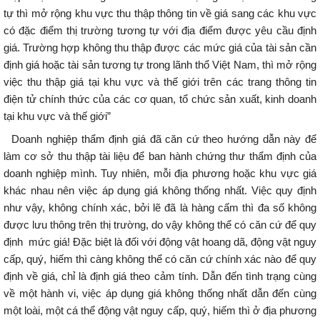
tự thì mở rộng khu vực thu thập thông tin về giá sang các khu vực
có đặc điểm thị trường tương tự với địa điểm được yêu cầu định
giá. Trường hợp không thu thập được các mức giá của tài sản cần
định giá hoặc tài sản tương tự trong lãnh thổ Việt Nam, thì mở rộng
việc thu thập giá tại khu vực và thế giới trên các trang thông tin
điện tử chính thức của các cơ quan, tổ chức sản xuất, kinh doanh
tại khu vực và thế giới”
Doanh nghiệp thẩm định giá đã căn cứ theo hướng dẫn này để
làm cơ sở thu thập tài liệu để ban hành chứng thư thẩm định của
doanh nghiệp mình. Tuy nhiên, mỗi địa phương hoặc khu vực giá
khác nhau nên việc áp dụng giá không thống nhất. Việc quy định
như vậy, không chính xác, bởi lẽ đã là hàng cấm thì đa số không
được lưu thông trên thị trường, do vậy không thể có căn cứ để quy
định mức giá! Đặc biệt là đối với động vật hoang dã, động vật nguy
cấp, quý, hiếm thì càng không thể có căn cứ chính xác nào để quy
định về giá, chỉ là định giá theo cảm tính. Dẫn đến tình trạng cùng
về một hành vi, việc áp dụng giá không thống nhất dẫn đến cùng
một loài, một cá thể động vật nguy cấp, quý, hiếm thì ở địa phương