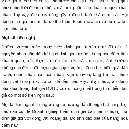
Việc giá trị của cá ngựa khô được định giá khác nhau trong gần
như cùng thời điểm có thể lý giải một phần là do loài cá ngựa khác
nhau. Tuy vậy, điều này cũng gây không ít khó khăn cho các Hội
đồng định giá tài sản để có thể tham khảo mức giá và đưa ra kết
luận phù hợp.
Một số kiến nghị:
Những vướng mắc trong việc định giá tài sản như đã nêu là
nguyên nhân dẫn đến kết quả định giá tài sản không bảo đảm tính
khách quan, xác thực và còn làm kéo dài thời gian, ảnh hưởng
không nhỏ đến chất lượng giải quyết vụ án, cũng như hiệu quả đấu
tranh, ngăn chặn nạn buôn bán, vận chuyển, tàng trữ trái phép
động vật hoang dã. Do đó, để đảm bảo việc nhận thức, áp dụng
pháp luật trong định giá ĐVHD được thống nhất trong thực tiễn, tác
giả có một số kiến nghị sau:
Một là, liên ngành Trung ương có hướng dẫn thống nhất riêng biệt
các căn cứ để Doanh nghiệp thẩm định giá ban hành chứng thư
định giá đối với động vật hoang dã. Do tính đặc biệt của hàng hóa
cấm này.