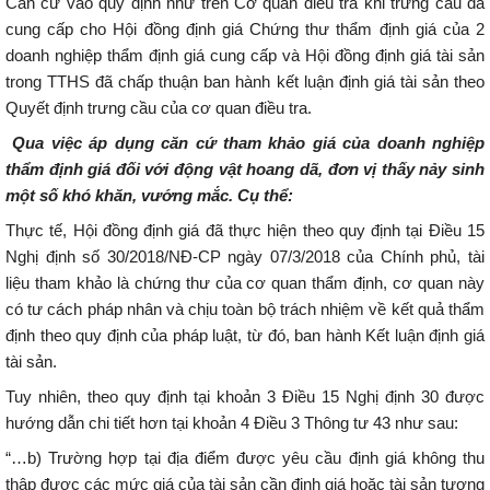
Căn cứ vào quy định như trên Cơ quan điều tra khi trưng cầu đã
cung cấp cho Hội đồng định giá Chứng thư thẩm định giá của 2
doanh nghiệp thẩm định giá cung cấp và Hội đồng định giá tài sản
trong TTHS đã chấp thuận ban hành kết luận định giá tài sản theo
Quyết định trưng cầu của cơ quan điều tra.
Qua việc áp dụng căn cứ tham khảo giá của doanh nghiệp
thẩm định giá đối với động vật hoang dã, đơn vị thấy nảy sinh
một số khó khăn, vướng mắc. Cụ thể:
Thực tế, Hội đồng định giá đã thực hiện theo quy định tại Điều 15
Nghị định số 30/2018/NĐ-CP ngày 07/3/2018 của Chính phủ, tài
liệu tham khảo là chứng thư của cơ quan thẩm định, cơ quan này
có tư cách pháp nhân và chịu toàn bộ trách nhiệm về kết quả thẩm
định theo quy định của pháp luật, từ đó, ban hành Kết luận định giá
tài sản.
Tuy nhiên, theo quy định tại khoản 3 Điều 15 Nghị định 30 được
hướng dẫn chi tiết hơn tại khoản 4 Điều 3 Thông tư 43 như sau:
“…b) Trường hợp tại địa điểm được yêu cầu định giá không thu
thập được các mức giá của tài sản cần định giá hoặc tài sản tương