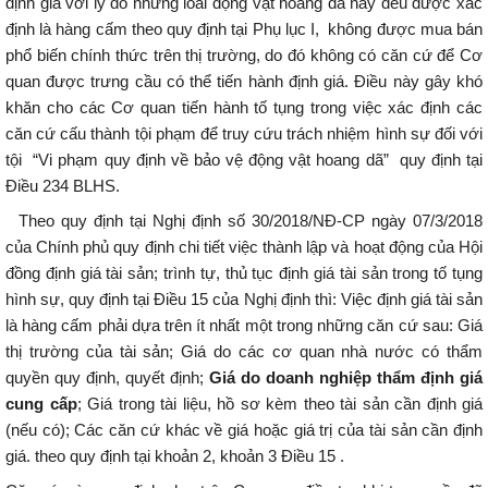
định giá với lý do những loài động vật hoang dã này đều được xác
định là hàng cấm theo quy định tại Phụ lục I, không được mua bán
phổ biến chính thức trên thị trường, do đó không có căn cứ để Cơ
quan được trưng cầu có thể tiến hành định giá. Điều này gây khó
khăn cho các Cơ quan tiến hành tố tụng trong việc xác định các
căn cứ cấu thành tội phạm để truy cứu trách nhiệm hình sự đối với
tội “Vi phạm quy định về bảo vệ động vật hoang dã” quy định tại
Điều 234 BLHS.
Theo quy định tại Nghị định số 30/2018/NĐ-CP ngày 07/3/2018
của Chính phủ quy định chi tiết việc thành lập và hoạt động của Hội
đồng định giá tài sản; trình tự, thủ tục định giá tài sản trong tố tụng
hình sự, quy định tại Điều 15 của Nghị định thì: Việc định giá tài sản
là hàng cấm phải dựa trên ít nhất một trong những căn cứ sau: Giá
thị trường của tài sản; Giá do các cơ quan nhà nước có thẩm
quyền quy định, quyết định;
Giá do doanh nghiệp thẩm định giá
cung cấp
; Giá trong tài liệu, hồ sơ kèm theo tài sản cần định giá
(nếu có); Các căn cứ khác về giá hoặc giá trị của tài sản cần định
giá. theo quy định tại khoản 2, khoản 3 Điều 15 .