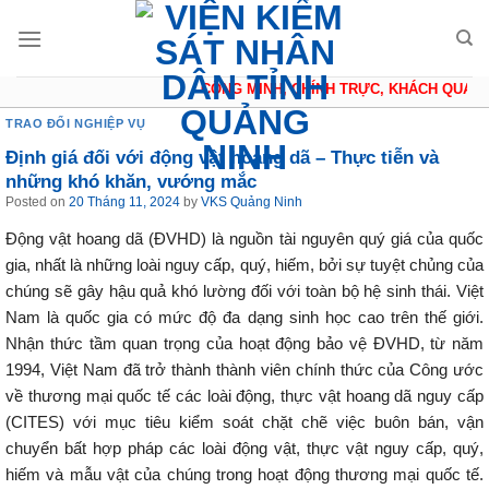
Skip
to
content
CÔNG MINH, CHÍNH TRỰC, KHÁCH QUAN, T
TRAO ĐỔI NGHIỆP VỤ
Định giá đối với động vật hoang dã – Thực tiễn và
những khó khăn, vướng mắc
Posted on
20 Tháng 11, 2024
by
VKS Quảng Ninh
Động vật hoang dã (ĐVHD) là nguồn tài nguyên quý giá của quốc
gia, nhất là những loài nguy cấp, quý, hiếm, bởi sự tuyệt chủng của
chúng sẽ gây hậu quả khó lường đối với toàn bộ hệ sinh thái. Việt
Nam là quốc gia có mức độ đa dạng sinh học cao trên thế giới.
Nhận thức tầm quan trọng của hoạt động bảo vệ ĐVHD, từ năm
1994, Việt Nam đã trở thành thành viên chính thức của Công ước
về thương mại quốc tế các loài động, thực vật hoang dã nguy cấp
(CITES) với mục tiêu kiểm soát chặt chẽ việc buôn bán, vận
chuyển bất hợp pháp các loài động vật, thực vật nguy cấp, quý,
hiếm và mẫu vật của chúng trong hoạt động thương mại quốc tế.