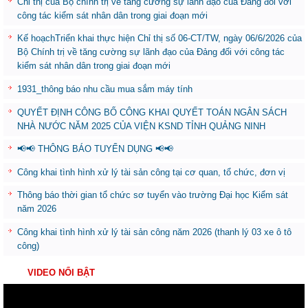
Chỉ thị của Bộ chính trị về tăng cường sự lãnh đạo của Đảng đối với
công tác kiểm sát nhân dân trong giai đoạn mới
Kế hoạchTriển khai thực hiện Chỉ thị số 06-CT/TW, ngày 06/6/2026 của
Bộ Chính trị về tăng cường sự lãnh đạo của Đảng đối với công tác
kiểm sát nhân dân trong giai đoạn mới
1931_thông báo nhu cầu mua sắm máy tính
QUYẾT ĐỊNH CÔNG BỐ CÔNG KHAI QUYẾT TOÁN NGÂN SÁCH
NHÀ NƯỚC NĂM 2025 CỦA VIỆN KSND TỈNH QUẢNG NINH
📢📢 THÔNG BÁO TUYỂN DỤNG 📢📢
Công khai tình hình xử lý tài sản công tại cơ quan, tổ chức, đơn vị
Thông báo thời gian tổ chức sơ tuyển vào trường Đại học Kiểm sát
năm 2026
Công khai tình hình xử lý tài sản công năm 2026 (thanh lý 03 xe ô tô
công)
VIDEO NỔI BẬT
Trình