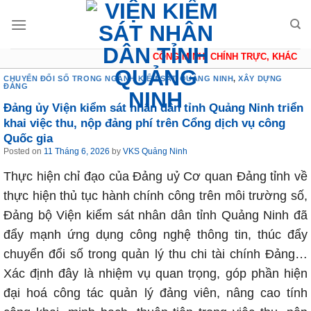
Skip
to
content
CÔNG MINH, CHÍNH TRỰC, KHÁCH QU
CHUYỂN ĐỔI SỐ TRONG NGÀNH KIỂM SÁT QUẢNG NINH
,
XÂY DỰNG
ĐẢNG
Đảng ủy Viện kiểm sát nhân dân tỉnh Quảng Ninh triển
khai việc thu, nộp đảng phí trên Cổng dịch vụ công
Quốc gia
Posted on
11 Tháng 6, 2026
by
VKS Quảng Ninh
Thực hiện chỉ đạo của Đảng uỷ Cơ quan Đảng tỉnh về
thực hiện thủ tục hành chính công trên môi trường số,
Đảng bộ Viện kiểm sát nhân dân tỉnh Quảng Ninh đã
đẩy mạnh ứng dụng công nghệ thông tin, thúc đẩy
chuyển đổi số trong quản lý thu chi tài chính Đảng…
Xác định đây là nhiệm vụ quan trọng, góp phần hiện
đại hoá công tác quản lý đảng viên, nâng cao tính