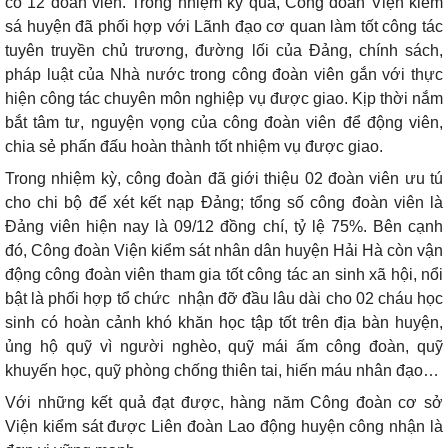
có 12 đoàn viên. Trong nhiệm kỳ qua, Công đoàn Viện kiểm
sá huyện đã phối hợp với Lãnh đạo cơ quan làm tốt công tác
tuyên truyền chủ trương, đường lối của Đảng, chính sách,
pháp luật của Nhà nước trong công đoàn viên gắn với thực
hiện công tác chuyên môn nghiệp vụ được giao. Kịp thời nắm
bắt tâm tư, nguyện vọng của công đoàn viên để động viên,
chia sẻ phấn đấu hoàn thành tốt nhiệm vụ được giao.
Trong nhiệm kỳ, công đoàn đã giới thiệu 02 đoàn viên ưu tú
cho chi bộ để xét kết nạp Đảng; tổng số công đoàn viên là
Đảng viên hiện nay là 09/12 đồng chí, tỷ lệ 75%. Bên cạnh
đó, Công đoàn Viện kiểm sát nhân dân huyện Hải Hà còn vận
động công đoàn viên tham gia tốt công tác an sinh xã hội, nổi
bật là phối hợp tổ chức nhận đỡ đầu lâu dài cho 02 cháu học
sinh có hoàn cảnh khó khăn học tập tốt trên địa bàn huyện,
ủng hộ quỹ vì người nghèo, quỹ mái ấm công đoàn, quỹ
khuyến học, quỹ phòng chống thiên tai, hiến máu nhân đạo…
Với những kết quả đạt được, hàng năm Công đoàn cơ sở
Viện kiểm sát được Liên đoàn Lao động huyện công nhận là