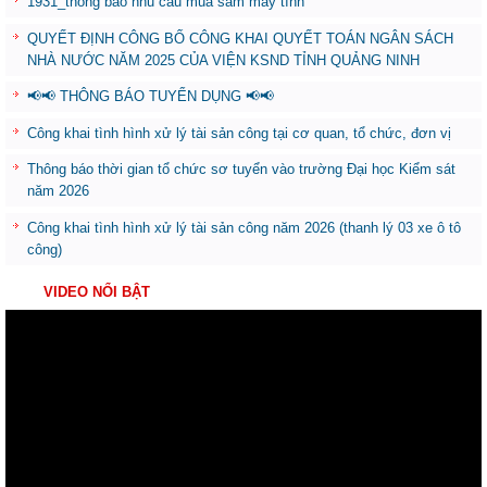
1931_thông báo nhu cầu mua sắm máy tính
QUYẾT ĐỊNH CÔNG BỐ CÔNG KHAI QUYẾT TOÁN NGÂN SÁCH
NHÀ NƯỚC NĂM 2025 CỦA VIỆN KSND TỈNH QUẢNG NINH
📢📢 THÔNG BÁO TUYỂN DỤNG 📢📢
Công khai tình hình xử lý tài sản công tại cơ quan, tổ chức, đơn vị
Thông báo thời gian tổ chức sơ tuyển vào trường Đại học Kiểm sát
năm 2026
Công khai tình hình xử lý tài sản công năm 2026 (thanh lý 03 xe ô tô
công)
VIDEO NỔI BẬT
Trình
chơi
Video