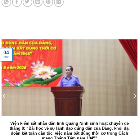
Tin tức mới nhất
04
Th8
n kiểm sát nhân dân tỉnh Quảng Ninh sinh hoạt chuyên đề
Vi
ng 8: “Bài học về sự lãnh đạo đúng đắn của Đảng, khối đại
n kết toàn dân tộc, việc nắm bắt đúng thời cơ trong Cách
Sá
mạng Tháng Tám năm 1945”