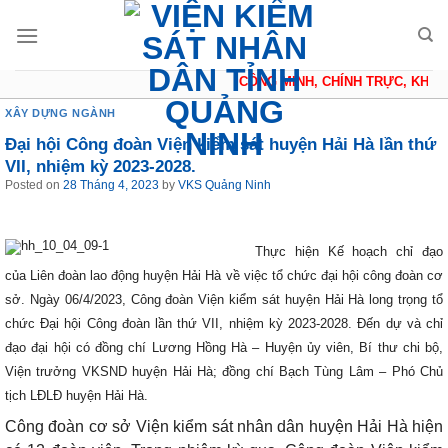
Skip
to
content
CÔNG MINH, CHÍNH TRỰC, KHÁCH
XÂY DỰNG NGÀNH
Đại hội Công đoàn Viện kiểm sát huyện Hải Hà lần thứ
VII, nhiệm kỳ 2023-2028.
Posted on
28 Tháng 4, 2023
by
VKS Quảng Ninh
Thực hiện Kế hoạch chỉ đạo
của Liên đoàn lao động huyện Hải Hà về việc tổ chức đại hội công đoàn cơ
sở. Ngày 06/4/2023, Công đoàn Viện kiểm sát huyện Hải Hà long trọng tổ
chức Đại hội Công đoàn lần thứ VII, nhiệm kỳ 2023-2028. Đến dự và chỉ
đạo đại hội có đồng chí Lương Hồng Hà – Huyện ủy viên, Bí thư chi bộ,
Viện trưởng VKSND huyện Hải Hà; đồng chí Bạch Tùng Lâm – Phó Chủ
tịch LĐLĐ huyện Hải Hà.
Công đoàn cơ sở Viện kiểm sát nhân dân huyện Hải Hà hiện