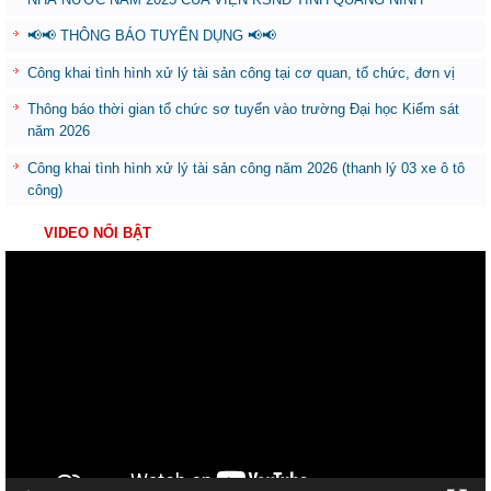
📢📢 THÔNG BÁO TUYỂN DỤNG 📢📢
Công khai tình hình xử lý tài sản công tại cơ quan, tổ chức, đơn vị
Thông báo thời gian tổ chức sơ tuyển vào trường Đại học Kiểm sát
năm 2026
Công khai tình hình xử lý tài sản công năm 2026 (thanh lý 03 xe ô tô
công)
VIDEO NỔI BẬT
Trình
chơi
Video