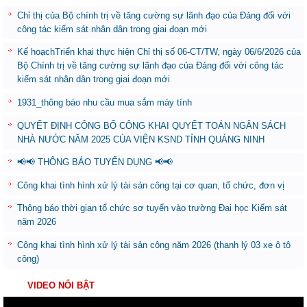
Chỉ thị của Bộ chính trị về tăng cường sự lãnh đạo của Đảng đối với
công tác kiểm sát nhân dân trong giai đoạn mới
Kế hoạchTriển khai thực hiện Chỉ thị số 06-CT/TW, ngày 06/6/2026 của
Bộ Chính trị về tăng cường sự lãnh đạo của Đảng đối với công tác
kiểm sát nhân dân trong giai đoạn mới
1931_thông báo nhu cầu mua sắm máy tính
QUYẾT ĐỊNH CÔNG BỐ CÔNG KHAI QUYẾT TOÁN NGÂN SÁCH
NHÀ NƯỚC NĂM 2025 CỦA VIỆN KSND TỈNH QUẢNG NINH
📢📢 THÔNG BÁO TUYỂN DỤNG 📢📢
Công khai tình hình xử lý tài sản công tại cơ quan, tổ chức, đơn vị
Thông báo thời gian tổ chức sơ tuyển vào trường Đại học Kiểm sát
năm 2026
Công khai tình hình xử lý tài sản công năm 2026 (thanh lý 03 xe ô tô
công)
VIDEO NỔI BẬT
Trình