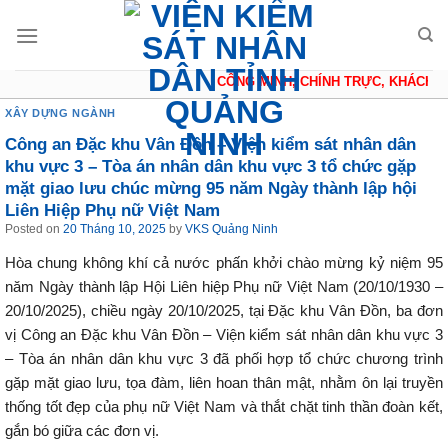
Skip
to
content
CÔNG MINH, CHÍNH TRỰC, KHÁCH QU
XÂY DỰNG NGÀNH
Công an Đặc khu Vân Đồn – Viện kiểm sát nhân dân
khu vực 3 – Tòa án nhân dân khu vực 3 tổ chức gặp
mặt giao lưu chúc mừng 95 năm Ngày thành lập hội
Liên Hiệp Phụ nữ Việt Nam
Posted on
20 Tháng 10, 2025
by
VKS Quảng Ninh
Hòa chung không khí cả nước phấn khởi chào mừng kỷ niệm 95
năm Ngày thành lập Hội Liên hiệp Phụ nữ Việt Nam (20/10/1930 –
20/10/2025), chiều ngày 20/10/2025, tại Đặc khu Vân Đồn, ba đơn
vị Công an Đặc khu Vân Đồn – Viện kiểm sát nhân dân khu vực 3
– Tòa án nhân dân khu vực 3 đã phối hợp tổ chức chương trình
gặp mặt giao lưu, tọa đàm, liên hoan thân mật, nhằm ôn lại truyền
thống tốt đẹp của phụ nữ Việt Nam và thắt chặt tinh thần đoàn kết,
gắn bó giữa các đơn vị.