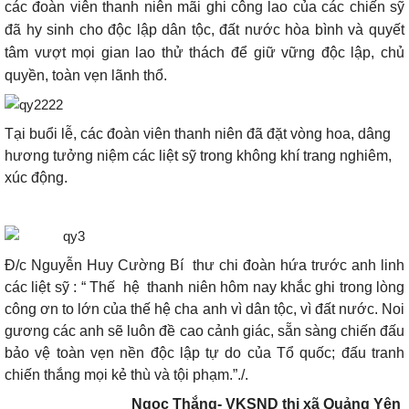
các đoàn viên thanh niên mãi ghi công lao của các chiến sỹ
đã hy sinh cho độc lập dân tộc, đất nước hòa bình và quyết
tâm vượt mọi gian lao thử thách để giữ vững độc lập, chủ
quyền, toàn vẹn lãnh thổ.
Tại bu
ổi lễ,
các đoàn viên thanh niên đã đặt vòng hoa, dâng
hương tưởng niệm các liệt sỹ trong không khí trang nghiêm,
xúc đ
ộng
.
Đ/c Nguyễn Huy Cường Bí thư chi đoàn hứa trước anh linh
các liệt sỹ : “ Thế hệ thanh niên hôm nay khắc ghi trong lòng
công ơn to l
ớn của thế hệ cha anh vì dân tộc, vì đất nước. Noi
gương các anh sẽ
luôn đề cao cảnh giác, sẵn sàng chiến đấu
bảo vệ
toàn vẹn nền độc lập tự do của Tổ quốc; đấu tranh
chiến thắng mọi kẻ thù và tội phạm
.”./.
Ngọc Thắng- VKSND thị xã Quảng Yên