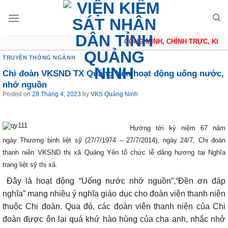
Skip
to
content
CÔNG MINH, CHÍNH TRỰC, KHÁC
TRUYỀN THỐNG NGÀNH
Chi đoàn VKSND TX Quảng Yên hoạt động uống nước,
nhớ nguồn
Posted on
28 Tháng 4, 2023
by
VKS Quảng Ninh
Hướng tới kỷ niệm 67 năm
ngày Thương binh liệt sỹ (27/7/1974 – 27/7/2014), ngày 24/7, Chi đoàn
thanh niên VKSND thị xã Quảng Yên tổ chức lễ dâng hương tại Nghĩa
trang liệt sỹ thị xã.
Đây là hoạt động “Uống nước nhớ nguồn”,
“Đền ơn đáp
nghĩa”
mang nhiều ý nghĩa giáo dục cho đoàn viên thanh niên
thuộc Chi đoàn. Qua đó,
các đoàn viên thanh niên của Chi
đoàn được ôn lại quá khứ hào hùng của cha anh, nhắc nhở