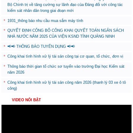
Bộ Chính trị về tăng cường sự lãnh đạo của Đảng đối với công tác
kiểm sát nhân dân trong giai đoạn mới
1931_thông báo nhu cầu mua sắm máy tính
QUYẾT ĐỊNH CÔNG BỐ CÔNG KHAI QUYẾT TOÁN NGÂN SÁCH
NHÀ NƯỚC NĂM 2025 CỦA VIỆN KSND TỈNH QUẢNG NINH
📢📢 THÔNG BÁO TUYỂN DỤNG 📢📢
Công khai tình hình xử lý tài sản công tại cơ quan, tổ chức, đơn vị
Thông báo thời gian tổ chức sơ tuyển vào trường Đại học Kiểm sát
năm 2026
Công khai tình hình xử lý tài sản công năm 2026 (thanh lý 03 xe ô tô
công)
VIDEO NỔI BẬT
Trình
chơi
Video