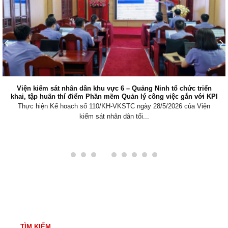
VKSND khu vực 4 – Quảng Ninh khởi kiện vụ án dân sự công ích
bảo vệ môi trường biển tại xã Đông Ngũ, tỉnh Quảng Ninh
Thực hiện chủ trương của Đảng, chính sách, pháp luật của Nhà nướ
về tăng...
TÌM KIẾM