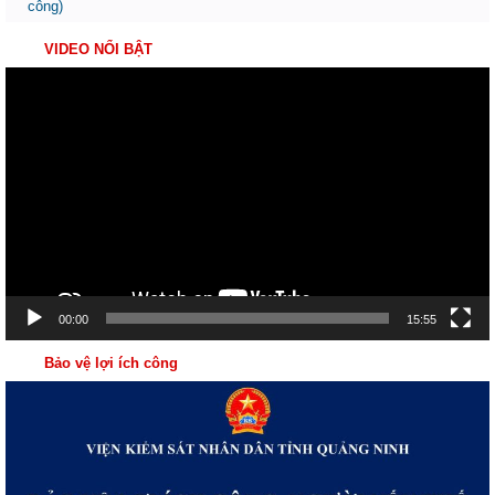
công)
VIDEO NỔI BẬT
Trình
chơi
Video
00:00
15:55
Bảo vệ lợi ích công