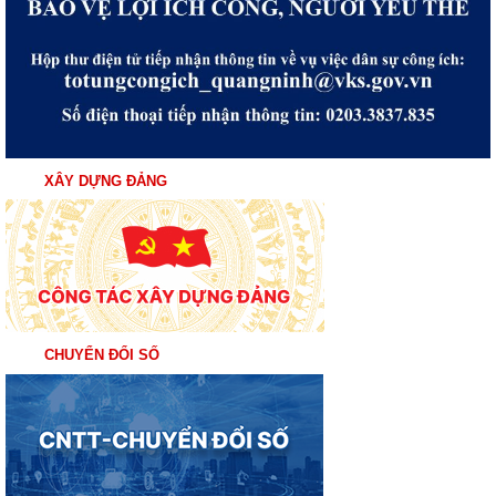
XÂY DỰNG ĐẢNG
CHUYỂN ĐỔI SỐ