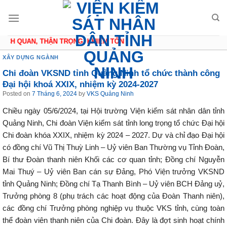
Skip
to
content
CH QUAN, THẬN TRỌNG, KHIÊM TỐN
XÂY DỰNG NGÀNH
Chi đoàn VKSND tỉnh Quảng Ninh tổ chức thành công
Đại hội khoá XXIX, nhiệm kỳ 2024-2027
Posted on
7 Tháng 6, 2024
by
VKS Quảng Ninh
Chiều ngày 05/6/2024, tại Hội trường Viện kiểm sát nhân dân tỉnh
Quảng Ninh, Chi đoàn Viện kiểm sát tỉnh long trọng tổ chức Đại hội
Chi đoàn khóa XXIX, nhiệm kỳ 2024 – 2027. Dự và chỉ đạo Đại hội
có đồng chí Vũ Thị Thuỳ Linh – Uỷ viên Ban Thường vụ Tỉnh Đoàn,
Bí thư Đoàn thanh niên Khối các cơ quan tỉnh; Đồng chí Nguyễn
Mai Thuý – Uỷ viên Ban cán sự Đảng, Phó Viện trưởng VKSND
tỉnh Quảng Ninh; Đồng chí Tạ Thanh Bình – Uỷ viên BCH Đảng uỷ,
Trưởng phòng 8 (phụ trách các hoạt động của Đoàn Thanh niên),
các đồng chí Trưởng phòng nghiệp vụ thuộc VKS tỉnh, cùng toàn
thể đoàn viên thanh niên của Chi đoàn. Đây là đợt sinh hoạt chính