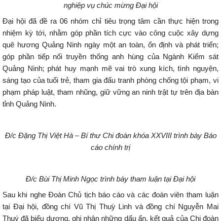
nghiệp vụ chúc mừng Đại hội
Đại hội đã đề ra 06 nhóm chỉ tiêu trọng tâm cần thực hiện trong
nhiệm kỳ tới, nhằm góp phần tích cực vào công cuộc xây dựng
quê hương Quảng Ninh ngày một an toàn, ổn định và phát triển;
góp phần tiếp nối truyền thống anh hùng của Ngành Kiểm sát
Quảng Ninh; phát huy mạnh mẽ vai trò xung kích, tình nguyện,
sáng tạo của tuổi trẻ, tham gia đấu tranh phòng chống tội phạm, vi
phạm pháp luật, tham nhũng, giữ vững an ninh trật tự trên địa bàn
tỉnh Quảng Ninh.
Đ/c Đặng Thị Việt Hà – Bí thư Chi đoàn khóa XXVIII trình bày Báo
cáo chính trị
Đ/c Bùi Thị Minh Ngọc trình bày tham luận tại Đại hội
Sau khi nghe Đoàn Chủ tịch báo cáo và các đoàn viên tham luận
tại Đại hội, đồng chí Vũ Thị Thuỳ Linh và đồng chí Nguyễn Mai
Thuý đã biểu dương, ghi nhận những dấu ấn, kết quả của Chi đoàn