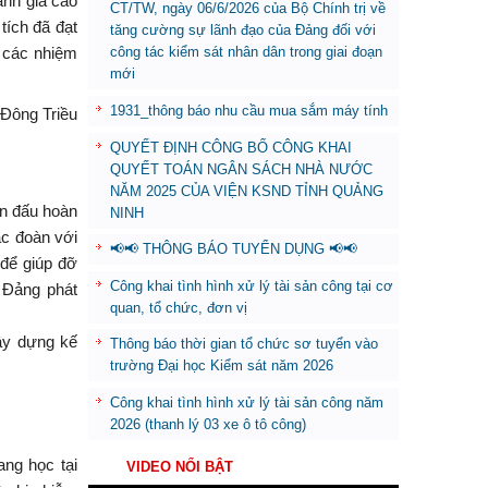
ánh giá cao
CT/TW, ngày 06/6/2026 của Bộ Chính trị về
tích đã đạt
tăng cường sự lãnh đạo của Đảng đối với
 các nhiệm
công tác kiểm sát nhân dân trong giai đoạn
mới
1931_thông báo nhu cầu mua sắm máy tính
Đông Triều
QUYẾT ĐỊNH CÔNG BỐ CÔNG KHAI
QUYẾT TOÁN NGÂN SÁCH NHÀ NƯỚC
NĂM 2025 CỦA VIỆN KSND TỈNH QUẢNG
ấn đấu hoàn
NINH
ác đoàn với
📢📢 THÔNG BÁO TUYỂN DỤNG 📢📢
 để giúp đỡ
Công khai tình hình xử lý tài sản công tại cơ
 Đảng phát
quan, tổ chức, đơn vị
ây dựng kế
Thông báo thời gian tổ chức sơ tuyển vào
trường Đại học Kiểm sát năm 2026
Công khai tình hình xử lý tài sản công năm
2026 (thanh lý 03 xe ô tô công)
ang học tại
VIDEO NỔI BẬT