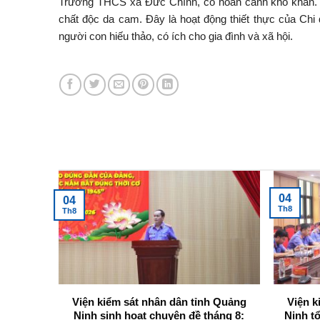
Trường THCS xã Đức Chính, có hoàn cảnh khó khăn. Ch
chất độc da cam. Đây là hoạt động thiết thực của Chi
người con hiếu thảo, có ích cho gia đình và xã hội.
Tin tức mới nhất
31
Th7
3 – Quảng Ninh tổ
Viện kiểm sát nhân dân khu vực 6 –
tập huấn xây dựng
Quảng Ninh tổ chức triển khai, tập