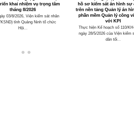
bảo vệ môi trường biển tại xã Đông
tuyến toàn q
Ngũ, tỉnh Quảng Ninh
tập, quán tri
hiện Nghị quyế
Thực hiện chủ trương của Đảng, chính
Ban Chấp hàn
sách, pháp luật của Nhà nước về tăng...
k
Sáng ngày 29/7/20
Viện kiểm sát n