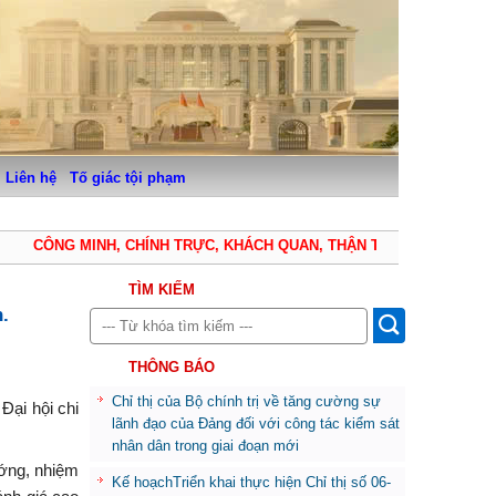
Liên hệ
Tố giác tội phạm
CÔNG MINH, CHÍNH TRỰC, KHÁCH QUAN, THẬN TRỌNG, KHIÊM TỐN
TÌM KIẾM
.
THÔNG BÁO
Chỉ thị của Bộ chính trị về tăng cường sự
Đại hội chi
lãnh đạo của Đảng đối với công tác kiểm sát
nhân dân trong giai đoạn mới
ướng, nhiệm
Kế hoạchTriển khai thực hiện Chỉ thị số 06-