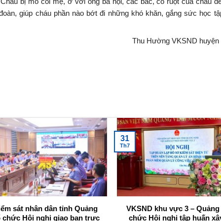
áu bị mồ côi mẹ, ở với ông bà nội, các bác, cô ruột của cháu đề
 đoàn, giúp cháu phần nào bớt đi những khó khăn, gắng sức học tậ
Thu Hường VKSND huyện 
30
30
Th7
Th7
VKSND khu vực 4 – Quảng Ninh
Viện kiểm sát 
khởi kiện vụ án dân sự công ích
Quảng Ninh th