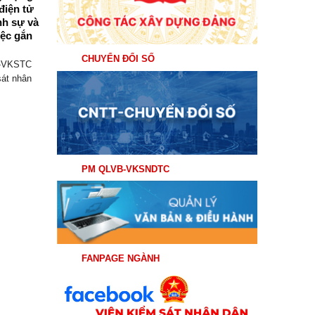
uốc nghiên cứu, học
207-QĐ/TW năm 2026.
ệt và triển khai thực
Ban Chấp hành Trung ương vừa ban hành
t Hội nghị lần thứ ba
Quy định 207-QĐ/TW về những điều
h Trung ương Đảng
đảng...
CHUYỂN ĐỔI SỐ
hóa XIV
26, tại Hội trường tầng 5
hân dân (VKSND) khu...
PM QLVB-VKSNDTC
FANPAGE NGÀNH