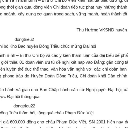
g chí Tạ Thanh Bình – Bí thư Chi bộ Viện kiểm sát đã biểu dương, đ
g thời gian qua, động viên Chi đoàn tiếp tục phát huy những thành 
g ngành, xây dựng cơ quan trong sạch, vững mạnh, hoàn thành tốt
Thu Hường VKSND huyện 
i bộ Kho Bạc huyện Đông Triều chúc mừng Đại hội
Thanh Bình – Bí thư Chi bộ và các ý kiến tham luận của đại biểu để ph
g giới thiệu 01 đoàn viên ưu tú đề nghị kết nạp vào Đảng; gắn công t
èn luyện thể dục thể thao, văn hóa văn nghệ với các chi đoàn bạn
ng phong trào do Huyện Đoàn Đông Triều, Chi đoàn khối Dân chính
hấp hành và giao cho Ban Chấp hành căn cứ Nghị quyết Đại hội, x
ợc Đại hội thông qua.
ông Triều thăm hỏi, tặng quà cháu Phạm Đức Việt
trị giá 600.000 đồng cho cháu Phạm Đức Việt, SN 2001 hiện nay đ