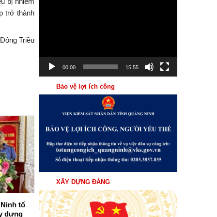
u bị nhiễm
Trình
p trở thành
chơi
Video
Đông Triều
00:00
15:55
Bảo vệ lợi ích công
30
Th7
XÂY DỰNG ĐẢNG
nhân dân khu vực 5 –
Toàn bộ 19 điều đảng viên không
am dự Hội nghị trực
được làm mới nhất theo Quy định