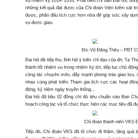
vụ nhiệm kỳ 2014- 2016. Phát biểu chỉ đạo Đại hội, đồn
những kết quả đạt được của Chi đoàn Viện kiểm sát tron
được, phấn đấu tích cực hơn nữa để góp sức xây dựn
vụ được giao.
Đ/c Vũ Đăng Thêu – PBT Ch
Đại hội đã tiếp thu, lĩnh hội ý kiến chỉ đạo của đ/c Tạ 
thành tốt nhiệm vụ trong nhiệm kỳ tới, tiếp tục chủ độn
công tác chuyên môn, đẩy mạnh phong trào giao lưu, r
nhau cùng phát triển; Tham gia tích cực các hoạt độ
động, kỷ niệm ngày truyền thống…
Đại hội đã bầu 02 đồng chí đủ tiêu chuẩn vào Ban C
hoạch công tác và tổ chức thực hiện các mục tiêu đã đư
Chi đoàn thanh niên VKS Đ
Tiếp đó, Chi đoàn VKS đã tổ chức đi thăm, tặng quà 