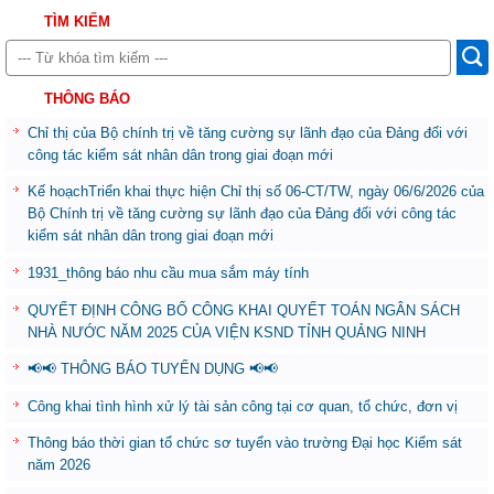
TÌM KIẾM
THÔNG BÁO
Chỉ thị của Bộ chính trị về tăng cường sự lãnh đạo của Đảng đối với
công tác kiểm sát nhân dân trong giai đoạn mới
Kế hoạchTriển khai thực hiện Chỉ thị số 06-CT/TW, ngày 06/6/2026 của
Bộ Chính trị về tăng cường sự lãnh đạo của Đảng đối với công tác
kiểm sát nhân dân trong giai đoạn mới
1931_thông báo nhu cầu mua sắm máy tính
QUYẾT ĐỊNH CÔNG BỐ CÔNG KHAI QUYẾT TOÁN NGÂN SÁCH
NHÀ NƯỚC NĂM 2025 CỦA VIỆN KSND TỈNH QUẢNG NINH
📢📢 THÔNG BÁO TUYỂN DỤNG 📢📢
Công khai tình hình xử lý tài sản công tại cơ quan, tổ chức, đơn vị
Thông báo thời gian tổ chức sơ tuyển vào trường Đại học Kiểm sát
năm 2026