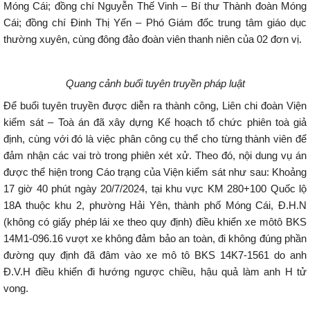
Móng Cái; đồng chí Nguyễn Thế Vinh – Bí thư Thành đoàn Móng
Cái; đồng chí Đinh Thị Yến – Phó Giám đốc trung tâm giáo dục
thường xuyên, cùng đông đảo đoàn viên thanh niên của 02 đơn vị.
Quang cảnh buổi tuyên truyền pháp luật
Để buổi tuyên truyền được diễn ra thành công, Liên chi đoàn Viện
kiểm sát – Toà án đã xây dựng Kế hoạch tổ chức phiên toà giả
định, cùng với đó là việc phân công cụ thể cho từng thành viên để
đảm nhận các vai trò trong phiên xét xử. Theo đó, nội dung vụ án
được thể hiện trong Cáo trạng của Viện kiểm sát như sau: Khoảng
17 giờ 40 phút ngày 20/7/2024, tại khu vực KM 280+100 Quốc lộ
18A thuộc khu 2, phường Hải Yên, thành phố Móng Cái, Đ.H.N
(không có giấy phép lái xe theo quy định) điều khiển xe môtô BKS
14M1-096.16 vượt xe không đảm bảo an toàn, đi không đúng phần
đường quy định đã đâm vào xe mô tô BKS 14K7-1561 do anh
Đ.V.H điều khiển đi hướng ngược chiều, hậu quả làm anh H tử
vong.