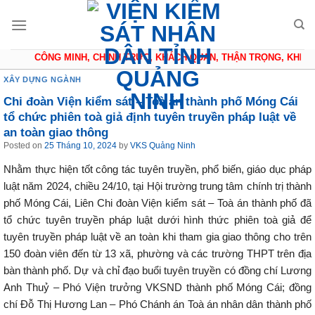
Skip
to
content
CÔNG MINH, CHÍNH TRỰC, KHÁCH QUAN, THẬN TRỌNG, KHIÊM 
XÂY DỰNG NGÀNH
Chi đoàn Viện kiểm sát – Toà án thành phố Móng Cái
tổ chức phiên toà giả định tuyên truyền pháp luật về
an toàn giao thông
Posted on
25 Tháng 10, 2024
by
VKS Quảng Ninh
Nhằm thực hiện tốt công tác tuyên truyền, phổ biến, giáo dục pháp
luật năm 2024, chiều 24/10, tại Hội trường trung tâm chính trị thành
phố Móng Cái, Liên Chi đoàn Viện kiểm sát – Toà án thành phố đã
tổ chức tuyên truyền pháp luật dưới hình thức phiên toà giả để
tuyên truyền pháp luật về an toàn khi tham gia giao thông cho trên
150 đoàn viên đến từ 13 xã, phường và các trường THPT trên địa
bàn thành phố. Dự và chỉ đạo buổi tuyên truyền có đồng chí Lương
Anh Thuỷ – Phó Viện trưởng VKSND thành phố Móng Cái; đồng
chí Đỗ Thị Hương Lan – Phó Chánh án Toà án nhân dân thành phố