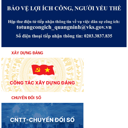
XÂY DỰNG ĐẢNG
CHUYỂN ĐỔI SỐ