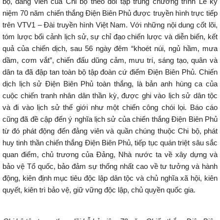
bộ, đảng viên của Chi bộ theo dõi tập trung chương trình Lễ kỷ
niệm 70 năm chiến thắng Điện Biên Phủ được truyền hình trực tiếp
trên VTV1 – Đài truyền hình Việt Nam. Với những nội dung cốt lõi,
tóm lược bối cảnh lịch sử, sự chỉ đạo chiến lược và diễn biến, kết
quả của chiến dịch, sau 56 ngày đêm “khoét núi, ngủ hầm, mưa
dầm, cơm vắt”, chiến đấu dũng cảm, mưu trí, sáng tạo, quân và
dân ta đã đập tan toàn bộ tập đoàn cứ điểm Điện Biên Phủ. Chiến
dịch lịch sử Điện Biên Phủ toàn thắng, là bản anh hùng ca của
cuộc chiến tranh nhân dân thần kỳ, được ghi vào lịch sử dân tộc
và đi vào lịch sử thế giới như một chiến công chói lọi. Báo cáo
cũng đã đề cập đến ý nghĩa lịch sử của chiến thắng Điện Biên Phủ
từ đó phát động đến đảng viên và quần chúng thuộc Chi bộ, phát
huy tinh thần chiến thắng Điện Biên Phủ, tiếp tục quán triệt sâu sắc
quan điểm, chủ trương của Đảng, Nhà nước ta về xây dựng và
bảo vệ Tổ quốc, bảo đảm sự thống nhất cao về tư tưởng và hành
động, kiên định mục tiêu độc lập dân tộc và chủ nghĩa xã hội, kiên
quyết, kiên trì bảo vệ, giữ vững độc lập, chủ quyền quốc gia.