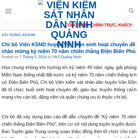
Skip
to
content
CÔNG MINH, CHÍNH TRỰC, KHÁCH QUA
XÂY DỰNG NGÀNH
Chi bộ Viện KSND huyện Vân Đồn sinh hoạt chuyên đề
chào mừng kỷ niệm 70 năm chiến thắng Điện Biên Phủ
Posted on
7 Tháng 5, 2024
by
VKS Quảng Ninh
Hòa chung không khí hướng tới kỷ niệm 49 năm ngày giải phóng
Miền Nam thống nhất đất nước và kỷ niệm 70 năm chiến thắng lịch
sử Điện Biên Phủ, Chi bộ Viện kiểm sát nhân dân huyện Vân Đồn
đã tổ chức buổi sinh hoạt chuyên đề, giáo dục truyền thống cách
mạng cho cán bộ, đảng viên và quần chúng ưu tú thuộc chi bộ.
Chi bộ đã xây dựng báo cáo đề dẫn chuyên đề “Kỷ niệm 70 năm
chiến thắng Điện Biên Phủ”, trên cơ sở nội dung tuyên truyền được
Ban Tuyên giáo Trung ương soạn thảo; đồng thời tổ chức cho cán