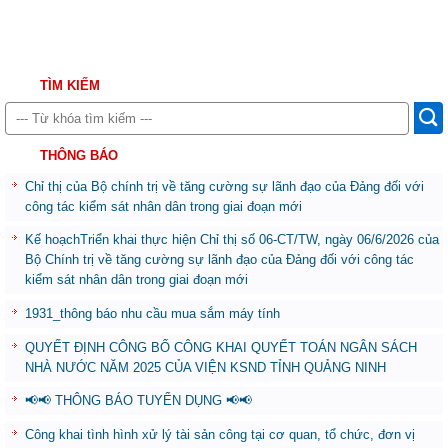
TÌM KIẾM
THÔNG BÁO
Chỉ thị của Bộ chính trị về tăng cường sự lãnh đạo của Đảng đối với
công tác kiểm sát nhân dân trong giai đoạn mới
Kế hoạchTriển khai thực hiện Chỉ thị số 06-CT/TW, ngày 06/6/2026 của
Bộ Chính trị về tăng cường sự lãnh đạo của Đảng đối với công tác
kiểm sát nhân dân trong giai đoạn mới
1931_thông báo nhu cầu mua sắm máy tính
QUYẾT ĐỊNH CÔNG BỐ CÔNG KHAI QUYẾT TOÁN NGÂN SÁCH
NHÀ NƯỚC NĂM 2025 CỦA VIỆN KSND TỈNH QUẢNG NINH
📢📢 THÔNG BÁO TUYỂN DỤNG 📢📢
Công khai tình hình xử lý tài sản công tại cơ quan, tổ chức, đơn vị