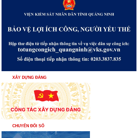
XÂY DỰNG ĐẢNG
CHUYỂN ĐỔI SỐ