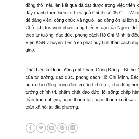
đồng thời nêu lên kết quả đã đạt được trong việc triển 
đẩy mạnh thực hiện có hiệu quả Chỉ thị số 05-CT-TW ngà
để đảng viên, công chức và người lao động ôn lại lịch
Chủ tịch, tôn vinh nhữn cống hiến vĩ đại của Người đ
theo tư tưởng, đạo đức, phong cách Hồ Chí Minh là điều 
Viện KSND huyện Tiên Yên phát huy tinh thần cách mạn
giao.
Phát biểu kết luận, đồng chí Phạm Công Đông – Bí thư C
của tư tưởng, đạo đức, phong cách Hồ Chí Minh, Bác ch
người lao động trong đơn vị cần tích cực, chủ động hơ
tưởng chính trị, phẩm chất đạo đức, lối sống; chấp hà
thần trách nhiệm, hoàn thành tốt, hoàn thành xuất sác 
toàn xã hội tại địa phương.