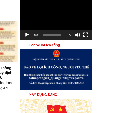
Trình
chơi
Video
07
Th8
00:00
15:55
Bảo vệ lợi ích công
n không
Chi bộ 7 thuộc Đảng bộ Viện kiểm
uy định
sát nhân dân tỉnh Quảng Ninh đổi
.
mới nâng cao chất lượng sinh hoạt
Chi bộ
ban hành
Thực hiện Chỉ thị số 50-CT/TW ngày
g điều
23/7/2025 cua Ban Bí thư Trung ương
XÂY DỰNG ĐẢNG
Đảng...