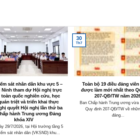
30
Th7
iểm sát nhân dân khu vực 5 –
Toàn bộ 19 điều đảng viê
 Ninh tham dự Hội nghị trực
được làm mới nhất theo Q
 toàn quốc nghiên cứu, học
207-QĐ/TW năm 2026
quán triệt và triển khai thực
Ban Chấp hành Trung ương vừa 
ghị quyết Hội nghị lần thứ ba
Quy định 207-QĐ/TW về nhữn
hấp hành Trung ương Đảng
đảng...
khóa XIV
y 29/7/2026, tại Hội trường tầng 5
iểm sát nhân dân (VKSND) khu...