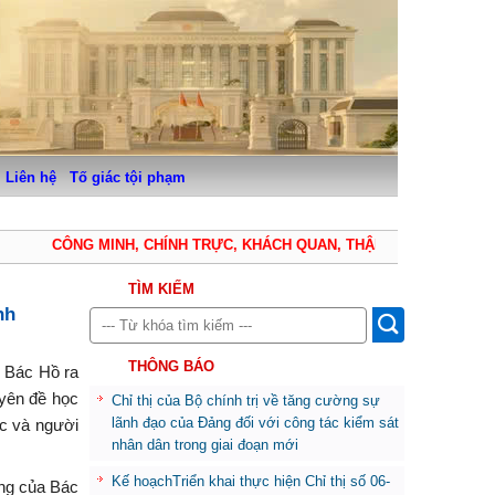
Liên hệ
Tố giác tội phạm
CÔNG MINH, CHÍNH TRỰC, KHÁCH QUAN, THẬN TRỌNG, KHIÊM T
TÌM KIẾM
nh
THÔNG BÁO
y Bác Hồ ra
uyên đề học
Chỉ thị của Bộ chính trị về tăng cường sự
lãnh đạo của Đảng đối với công tác kiểm sát
ức và người
nhân dân trong giai đoạn mới
Kế hoạchTriển khai thực hiện Chỉ thị số 06-
ạng của Bác