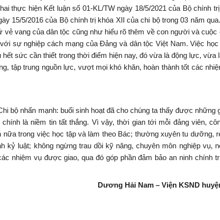
khai thực hiện Kết luận số 01-KL/TW ngày 18/5/2021 của Bộ chính trị 
y 15/5/2016 của Bộ chính trị khóa XII của chi bộ trong 03 năm qua.
 sử vẻ vang của dân tộc cũng như hiểu rõ thêm về con người và cuộc
ối với sự nghiệp cách mạng của Đảng và dân tộc Việt Nam. Việc học
hết sức cần thiết trong thời điểm hiện nay, đó vừa là động lực, vừa 
g, tập trung nguồn lực, vượt mọi khó khăn, hoàn thành tốt các nh
hi bộ nhấn mạnh: buổi sinh hoạt đã cho chúng ta thấy được những giá
ính là niềm tin tất thắng. Vì vậy, thời gian tới mỗi đảng viên, c
n nữa trong việc học tập và làm theo Bác; thường xuyên tu dưỡng, r
nh kỷ luật; không ngừng trau dồi kỹ năng, chuyên môn nghiệp vụ, n
các nhiệm vụ được giao, qua đó góp phần đảm bảo an ninh chính trị,
Dương Hải Nam – Viện KSND huyện