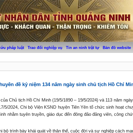
cứu pháp luật
Trao đổi nghiệp vụ
Tin an ninh trật tự
Bản đồ website
huyên đề kỷ niệm 134 năm ngày sinh chủ tịch Hồ Chí Mi
của Chủ tịch Hồ Chí Minh (19/5/1890 – 19/5/2024) và 113 năm ngà
17/5/2024, Chi bộ Viện KSND huyện Tiên Yên tổ chức sinh hoạt ch
inh nhằm tuyên truyền, giáo dục đến đông đảo đảng viên, công ch
hi bộ trình bày khái quát về thân thế, cuộc đời và sự nghiệp cách m