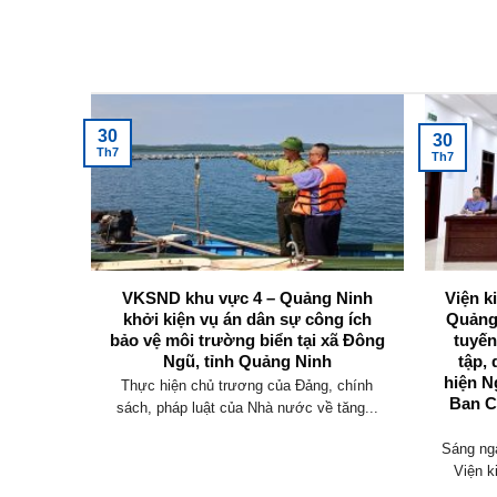
Tin tức mới nhất
30
30
Th7
Th7
vực 6 –
VKSND khu vực 4 – Quảng Ninh
Viện k
i, tập
khởi kiện vụ án dân sự công ích
Quảng
ản lý
bảo vệ môi trường biển tại xã Đông
tuyến
Ngũ, tỉnh Quảng Ninh
tập, 
hiện N
-VKSTC
Thực hiện chủ trương của Đảng, chính
Ban C
t nhân
sách, pháp luật của Nhà nước về tăng...
Sáng ngà
Viện k