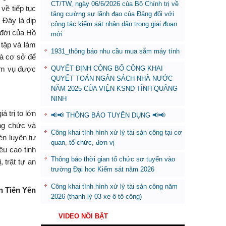
CT/TW, ngày 06/6/2026 của Bộ Chính trị về
về tiếp tục
tăng cường sự lãnh đạo của Đảng đối với
 Đây là dịp
công tác kiểm sát nhân dân trong giai đoạn
 đời của Hồ
mới
 tập và làm
1931_thông báo nhu cầu mua sắm máy tính
là cơ sở để
QUYẾT ĐỊNH CÔNG BỐ CÔNG KHAI
iệm vụ được
QUYẾT TOÁN NGÂN SÁCH NHÀ NƯỚC
NĂM 2025 CỦA VIỆN KSND TỈNH QUẢNG
NINH
 trị to lớn
📢📢 THÔNG BÁO TUYỂN DỤNG 📢📢
ông chức và
Công khai tình hình xử lý tài sản công tại cơ
èn luyện tư
quan, tổ chức, đơn vị
êu cao tinh
Thông báo thời gian tổ chức sơ tuyển vào
 trật tự an
trường Đại học Kiểm sát năm 2026
Công khai tình hình xử lý tài sản công năm
 Tiên Yên
2026 (thanh lý 03 xe ô tô công)
VIDEO NỔI BẬT