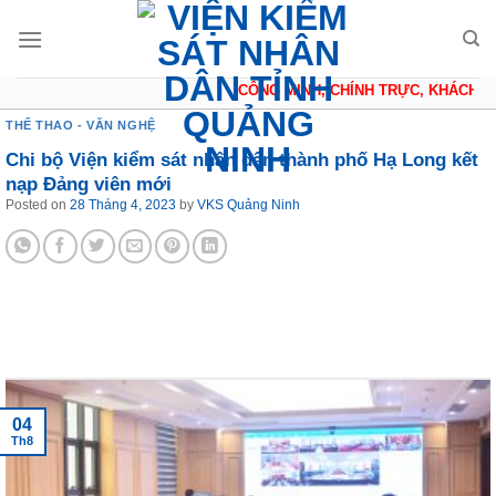
Skip
to
content
CÔNG MINH, CHÍNH TRỰC, KHÁCH QU
THỂ THAO - VĂN NGHỆ
Chi bộ Viện kiểm sát nhân dân thành phố Hạ Long kết
nạp Đảng viên mới
Posted on
28 Tháng 4, 2023
by
VKS Quảng Ninh
Tin tức mới nhất
04
Th8