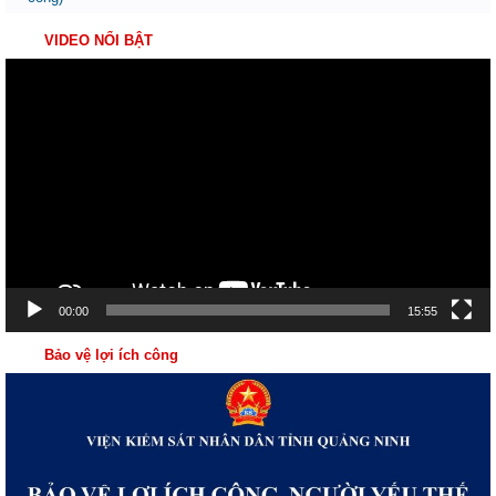
VIDEO NỔI BẬT
Trình
chơi
Video
00:00
15:55
Bảo vệ lợi ích công