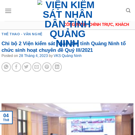
Skip
to
content
CÔNG MINH, CHÍNH TRỰC, KHÁCH QU
THỂ THAO - VĂN NGHỆ
Chi bộ 2 Viện kiểm sát nhân dân tỉnh Quảng Ninh tổ
chức sinh hoạt chuyên đề Quý III/2021
Posted on
28 Tháng 4, 2023
by
VKS Quảng Ninh
Tin tức mới nhất
04
Th8