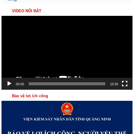
VIDEO NỔI BẬT
Trình
chơi
Video
00:00
15:55
Bảo vệ lợi ích công