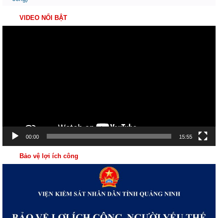
VIDEO NỔI BẬT
Trình
chơi
Video
00:00
15:55
Bảo vệ lợi ích công