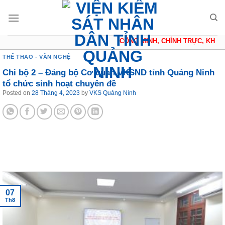
Skip
to
content
CÔNG MINH, CHÍNH TRỰC, KHÁCH
THỂ THAO - VĂN NGHỆ
Chi bộ 2 – Đảng bộ Cơ quan VKSND tỉnh Quảng Ninh
tổ chức sinh hoạt chuyên đề
Posted on
28 Tháng 4, 2023
by
VKS Quảng Ninh
Tin tức mới nhất
07
Th8