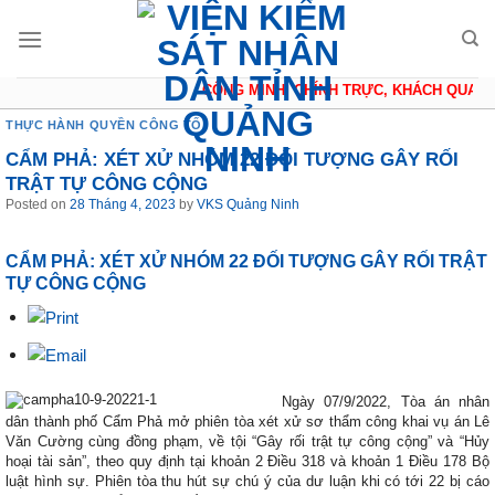
Skip
to
content
CÔNG MINH, CHÍNH TRỰC, KHÁCH QUAN, T
THỰC HÀNH QUYỀN CÔNG TỐ
CẨM PHẢ: XÉT XỬ NHÓM 22 ĐỐI TƯỢNG GÂY RỐI
TRẬT TỰ CÔNG CỘNG
Posted on
28 Tháng 4, 2023
by
VKS Quảng Ninh
CẨM PHẢ: XÉT XỬ NHÓM 22 ĐỐI TƯỢNG GÂY RỐI TRẬT
TỰ CÔNG CỘNG
Ngày 07/9/2022, Tòa án nhân
dân thành phố Cẩm Phả mở phiên tòa xét xử sơ thẩm công khai vụ án Lê
Văn Cường cùng đồng phạm, về tội “Gây rối trật tự công cộng” và “Hủy
hoại tài sản”, theo quy định tại khoản 2 Điều 318 và khoản 1 Điều 178 Bộ
luật hình sự. Phiên tòa thu hút sự chú ý của dư luận khi có tới 22 bị cáo