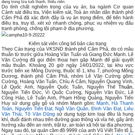
đang trong lứa tuổi thanh, thiếu niên.
Do tính chất nghiêm trọng của vụ án, ba ngành
Cơ quan
Cảnh sát điều tra, Viện kiểm sát, Toà án nhân dân thành phố
Cẩm Phả đã xác định đây là vụ án trọng điểm, để tiến hành
điều tra, truy tố, xét xử nhanh chóng, phục vụ nhiệm vụ đấu
tranh phòng, chống tội phạm ở địa phương.
Kiểm sát viên công bố bản cáo trạng
Theo Cáo trạng của VKSND thành phố Cẩm Phả,
do có mâu
thuẫn từ trước giữa Hoàng Văn Tuấn và Giang Đức Mạnh. Lê
Văn Cường đã gọi điện thoại hẹn gặp Mạnh để giải quyết
mâu thuẫn.
Khoảng 20 giờ ngày 14/01/2022, tại khu vực
trước bến xe Mông Dương, thuộc tổ 1, khu 7, phường Mông
Dương, thành phố Cẩm Phả, nhóm Lê Văn Cường gồm:
Cường, Hoàng Văn Tuấn, Chìu A Cắm, Nguyễn Quang Vinh,
Lê Quốc Anh, Nguyễn Quốc Tuấn, Nguyễn Thế
Thuận
,
Nguyễn Tiến Đức, Vi Quốc Cường, Nguyễn Văn Đức, Lê
Công Hảo, Lê Tuấn Anh, Phạm Hồng Quảng, Nguyễn Tiến
Huy sử dụng gậy gỗ và nhóm Mạnh gồm:
Mạnh, Hà Thanh
Toàn, Nguyễn Tiến Đạt, Ngô Văn Quân, Đinh Văn Đạt, Liêu
Văn Thái, Tô Văn Dũng
sử dụng tuýp kim loại đều là hung
khí, đuổi đánh nhau trên đường giao thông và vỉa hè, gây ảnh
hưởng xấu đến an ninh, trật tự, an toàn xã hội tại địa phương.
Ngay sau đó, tại quán cầm đồ 9999 của anh Vũ Viết Tiến tổ 1,