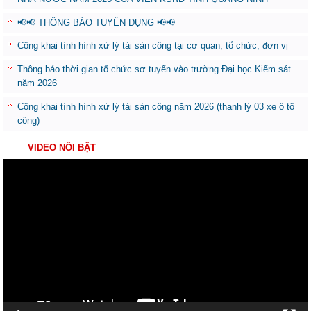
📢📢 THÔNG BÁO TUYỂN DỤNG 📢📢
Công khai tình hình xử lý tài sản công tại cơ quan, tổ chức, đơn vị
Thông báo thời gian tổ chức sơ tuyển vào trường Đại học Kiểm sát
năm 2026
Công khai tình hình xử lý tài sản công năm 2026 (thanh lý 03 xe ô tô
công)
VIDEO NỔI BẬT
Trình
chơi
Video