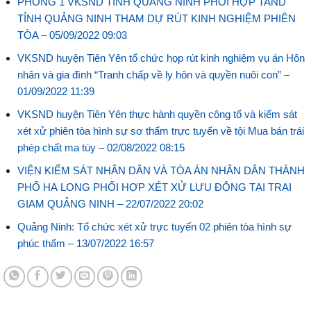
PHÒNG 1 VKSND TỈNH QUẢNG NINH PHỐI HỢP TAND
TỈNH QUẢNG NINH THAM DỰ RÚT KINH NGHIỆM PHIÊN
TÒA –
05/09/2022 09:03
VKSND huyện Tiên Yên tổ chức họp rút kinh nghiệm vụ án Hôn
nhân và gia đình “Tranh chấp về ly hôn và quyền nuôi con” –
01/09/2022 11:39
VKSND huyện Tiên Yên thực hành quyền công tố và kiểm sát
xét xử phiên tòa hình sự sơ thẩm trực tuyến về tội Mua bán trái
phép chất ma túy –
02/08/2022 08:15
VIỆN KIỂM SÁT NHÂN DÂN VÀ TÒA ÁN NHÂN DÂN THÀNH
PHỐ HẠ LONG PHỐI HỢP XÉT XỬ LƯU ĐỘNG TẠI TRẠI
GIAM QUẢNG NINH –
22/07/2022 20:02
Quảng Ninh: Tổ chức xét xử trực tuyến 02 phiên tòa hình sự
phúc thẩm –
13/07/2022 16:57