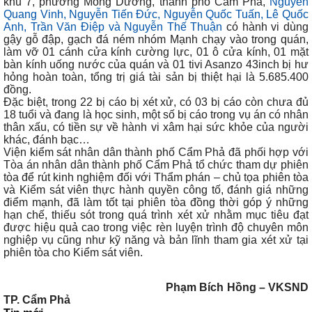
khu 7, phường Mông Dương, thành phố Cẩm Phả,
Nguyễn
Quang Vinh, Nguyễn Tiến Đức, Nguyễn Quốc Tuấn, Lê Quốc
Anh, Trần Văn Điệp và Nguyễn Thế Thuận
có hành vi dùng
gậy gỗ đập, gạch đá ném nhóm Mạnh chạy vào trong quán,
làm vỡ 01 cánh cửa kính cường lực, 01 ô cửa kính, 01 mặt
bàn kính uống nước của quán và 01 tivi Asanzo 43inch bị hư
hỏng hoàn toàn, tổng trị giá tài sản bị thiệt hại là 5.685.400
đồng.
Đặc biệt, trong 22 bị cáo bị xét xử, có 03 bị cáo còn chưa đủ
18 tuổi và đang là học sinh, một số bị cáo trong vụ án có nhân
thân xấu, có tiền sự về hành vi
xâm hại sức khỏe của người
khác, đánh bạc…
Viện kiểm sát nhân dân thành phố Cẩm Phả đã
phối hợp với
Tòa án nhân dân thành phố Cẩm Phả
tổ chức tham dự phiên
tòa để rút kinh nghiệm đối với Thẩm phán – chủ tọa phiên tòa
và Kiểm sát viên thực hành quyền công tố, đánh giá những
điểm mạnh, đã làm tốt tại phiên tòa đồng thời góp ý những
hạn chế, thiếu sót trong quá trình xét xử nhằm mục tiêu đạt
được hiệu quả cao trong việc rèn luyện trình độ chuyên môn
nghiệp vụ cũng như kỹ năng và bản lĩnh tham gia xét xử tại
phiên tòa cho Kiểm sát viên.
Phạm Bích Hồng – VKSND
TP.
Cẩm Phả