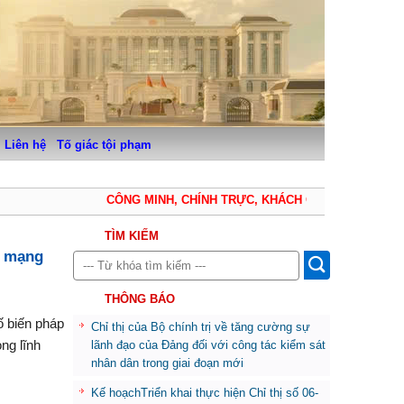
Liên hệ
Tố giác tội phạm
CÔNG MINH, CHÍNH TRỰC, KHÁCH QUAN, THẬN TRỌNG
TÌM KIẾM
n mạng
THÔNG BÁO
ố biến pháp
Chỉ thị của Bộ chính trị về tăng cường sự
ng lĩnh
lãnh đạo của Đảng đối với công tác kiểm sát
nhân dân trong giai đoạn mới
Kế hoạchTriển khai thực hiện Chỉ thị số 06-